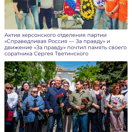
Актив херсонского отделения партии
«Справедливая Россия — За правду» и
движение «За правду» почтил память своего
соратника Сергея Тветинского