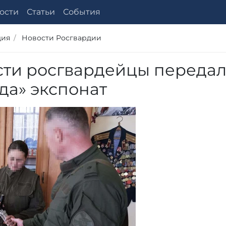
ости
Статьи
События
дия
Новости Росгвардии
сти росгвардейцы переда
да» экспонат