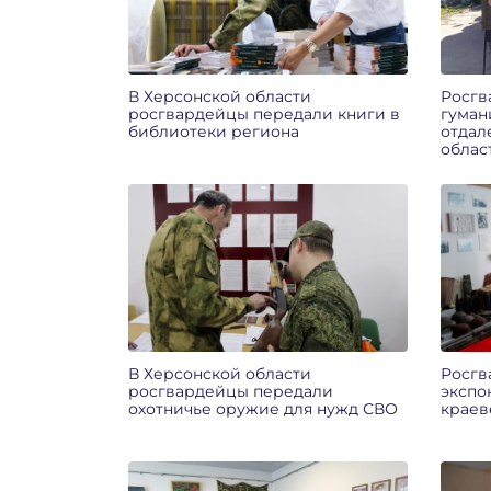
В Херсонской области
Росгв
росгвардейцы передали книги в
гуман
библиотеки региона
отдал
облас
В Херсонской области
Росгв
росгвардейцы передали
экспо
охотничье оружие для нужд СВО
краев