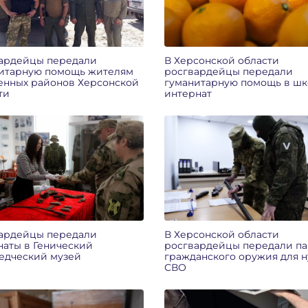
ардейцы передали
В Херсонской области
итарную помощь жителям
росгвардейцы передали
енных районов Херсонской
гуманитарную помощь в шк
ти
интернат
ардейцы передали
В Херсонской области
наты в Генический
росгвардейцы передали п
едческий музей
гражданского оружия для 
СВО