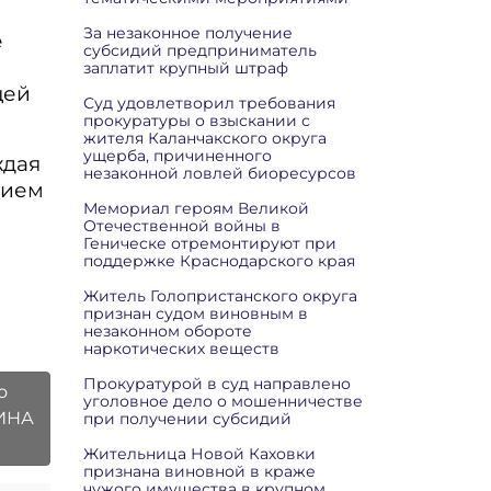
За незаконное получение
е
субсидий предприниматель
заплатит крупный штраф
щей
Суд удовлетворил требования
прокуратуры о взыскании с
жителя Каланчакского округа
ущерба, причиненного
ждая
незаконной ловлей биоресурсов
вием
Мемориал героям Великой
Отечественной войны в
Геническе отремонтируют при
поддержке Краснодарского края
Житель Голопристанского округа
признан судом виновным в
незаконном обороте
наркотических веществ
Прокуратурой в суд направлено
о
уголовное дело о мошенничестве
ИНА
при получении субсидий
Жительница Новой Каховки
признана виновной в краже
чужого имущества в крупном