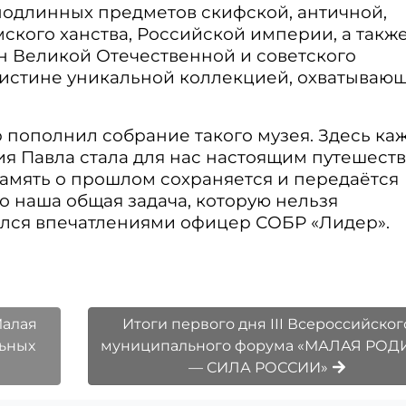
подлинных предметов скифской, античной,
ского ханства, Российской империи, а такж
 Великой Отечественной и советского
оистине уникальной коллекцией, охватываю
 пополнил собрание такого музея. Здесь ка
ия Павла стала для нас настоящим путешест
 память о прошлом сохраняется и передаётся
 наша общая задача, которую нельзя
ился впечатлениями офицер СОБР «Лидер».
Малая
Итоги первого дня III Всероссийског
льных
муниципального форума «МАЛАЯ РОД
— СИЛА РОССИИ»