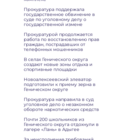
Прокуратура поддержала
государственное обвинение в
суде по уголовному делу о
государственной измене
Прокуратурой продолжается
работа по восстановлению прав
граждан, пострадавших от
телефонных мошенников
В селах Генического округа
создают новые зоны отдыха и
спортивные площадки
Новоалексеевский элеватор
подготовили к приему зерна в
Геническом округе
Прокуратура направила в суд
уголовное дело о незаконном
обороте наркотических средств
Почти 200 школьников из
Генического округа отдохнули в
лагере «Лань» в Адыгее
За неисполнение требований