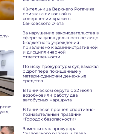
Жительница Верхнего Рогачика
признана виновной в
совершении кражи с
банковского счета
За нарушение законодательства в
олу-
сфере закупок должностное лицо
бюджетного учреждения
привлечено к административной
и дисциплинарной
ответственности
По иску прокуратуры суд взыскал
с дроппера похищенные у
матери-одиночки денежные
средства
В Геническом округе с 22 июля
возобновили работу два
автобусных маршрута
артию
В Геническе прошел спортивно-
нужд
познавательный праздник
«Городок безопасности»
Заместитель прокурора
Скадовского района и глава