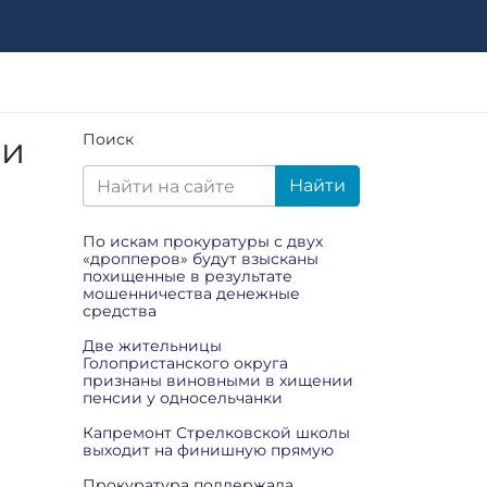
ли
Поиск
Найти
По искам прокуратуры с двух
«дропперов» будут взысканы
похищенные в результате
мошенничества денежные
средства
Две жительницы
Голопристанского округа
признаны виновными в хищении
пенсии у односельчанки
Капремонт Стрелковской школы
выходит на финишную прямую
Прокуратура поддержала