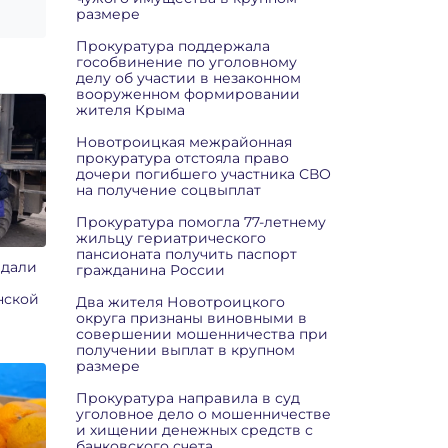
размере
Прокуратура поддержала
гособвинение по уголовному
делу об участии в незаконном
вооруженном формировании
жителя Крыма
Новотроицкая межрайонная
прокуратура отстояла право
дочери погибшего участника СВО
на получение соцвыплат
Прокуратура помогла 77-летнему
жильцу гериатрического
пансионата получить паспорт
едали
гражданина России
нской
Два жителя Новотроицкого
округа признаны виновными в
совершении мошенничества при
получении выплат в крупном
размере
Прокуратура направила в суд
уголовное дело о мошенничестве
и хищении денежных средств с
банковского счета