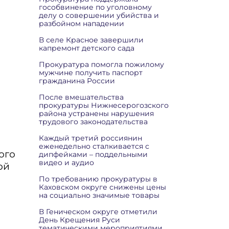
гособвинение по уголовному
делу о совершении убийства и
разбойном нападении
В селе Красное завершили
капремонт детского сада
Прокуратура помогла пожилому
мужчине получить паспорт
гражданина России
После вмешательства
прокуратуры Нижнесерогозского
района устранены нарушения
трудового законодательства
Каждый третий россиянин
еженедельно сталкивается с
ого
дипфейками – поддельными
видео и аудио
ой
По требованию прокуратуры в
Каховском округе снижены цены
на социально значимые товары
В Геническом округе отметили
День Крещения Руси
тематическими мероприятиями