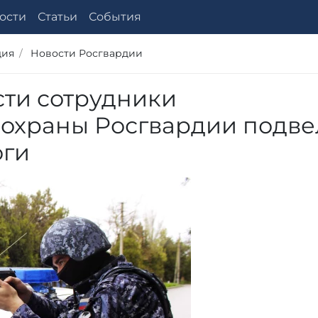
ости
Статьи
События
дия
Новости Росгвардии
сти сотрудники
охраны Росгвардии подве
оги