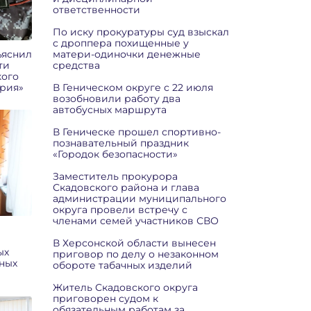
ответственности
По иску прокуратуры суд взыскал
с дроппера похищенные у
ъяснил
матери-одиночки денежные
ти
средства
кого
врия»
В Геническом округе с 22 июля
возобновили работу два
автобусных маршрута
В Геническе прошел спортивно-
познавательный праздник
«Городок безопасности»
Заместитель прокурора
Скадовского района и глава
администрации муниципального
округа провели встречу с
членами семей участников СВО
В Херсонской области вынесен
ых
приговор по делу о незаконном
ных
обороте табачных изделий
Житель Скадовского округа
приговорен судом к
обязательным работам за