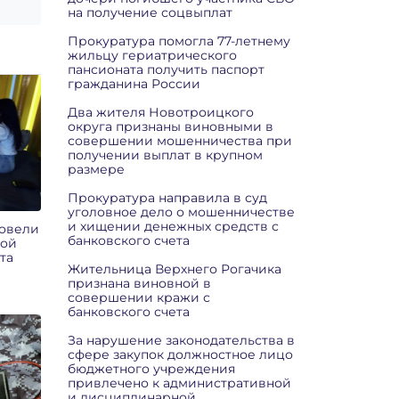
на получение соцвыплат
Прокуратура помогла 77-летнему
жильцу гериатрического
пансионата получить паспорт
гражданина России
Два жителя Новотроицкого
округа признаны виновными в
совершении мошенничества при
получении выплат в крупном
размере
Прокуратура направила в суд
уголовное дело о мошенничестве
и хищении денежных средств с
ровели
банковского счета
кой
та
Жительница Верхнего Рогачика
признана виновной в
совершении кражи с
банковского счета
За нарушение законодательства в
сфере закупок должностное лицо
бюджетного учреждения
привлечено к административной
и дисциплинарной