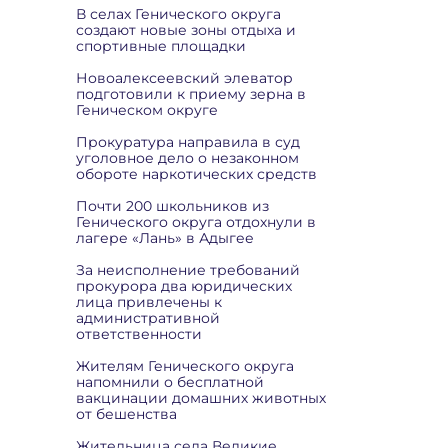
В селах Генического округа
создают новые зоны отдыха и
спортивные площадки
Новоалексеевский элеватор
подготовили к приему зерна в
Геническом округе
Прокуратура направила в суд
уголовное дело о незаконном
обороте наркотических средств
Почти 200 школьников из
Генического округа отдохнули в
лагере «Лань» в Адыгее
За неисполнение требований
прокурора два юридических
лица привлечены к
административной
ответственности
Жителям Генического округа
напомнили о бесплатной
вакцинации домашних животных
от бешенства
Жительница села Великие