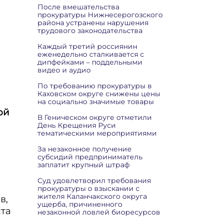
После вмешательства
прокуратуры Нижнесерогозского
района устранены нарушения
трудового законодательства
Каждый третий россиянин
еженедельно сталкивается с
дипфейками – поддельными
видео и аудио
По требованию прокуратуры в
Каховском округе снижены цены
на социально значимые товары
ой
В Геническом округе отметили
День Крещения Руси
тематическими мероприятиями
За незаконное получение
субсидий предприниматель
заплатит крупный штраф
Суд удовлетворил требования
прокуратуры о взыскании с
жителя Каланчакского округа
в,
ущерба, причиненного
та
незаконной ловлей биоресурсов