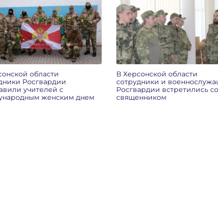
сонской области
В Херсонской области
дники Росгвардии
сотрудники и военнослуж
авили учителей с
Росгвардии встретились с
ународным женским днем
священником