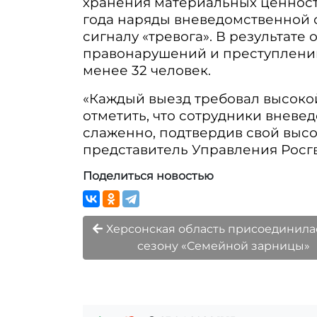
хранения материальных ценност
года наряды вневедомственной 
сигналу «тревога». В результат
правонарушений и преступлений
менее 32 человек.
«Каждый выезд требовал высоко
отметить, что сотрудники вневе
слаженно, подтвердив свой высо
представитель Управления Росг
Поделиться новостью
Херсонская область присоединилась
сезону «Семейной зарницы»