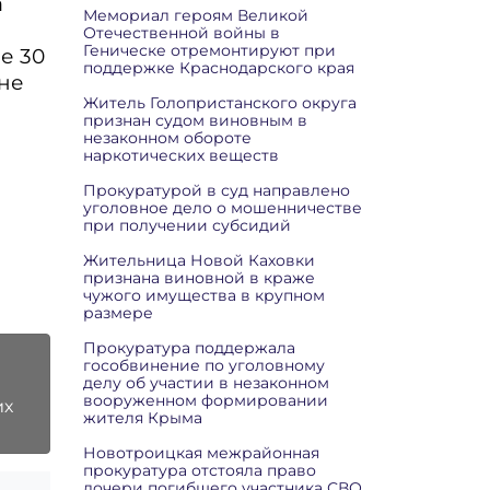
а
Мемориал героям Великой
Отечественной войны в
Геническе отремонтируют при
е 30
поддержке Краснодарского края
не
Житель Голопристанского округа
признан судом виновным в
незаконном обороте
наркотических веществ
Прокуратурой в суд направлено
уголовное дело о мошенничестве
при получении субсидий
Жительница Новой Каховки
признана виновной в краже
чужого имущества в крупном
размере
Прокуратура поддержала
гособвинение по уголовному
делу об участии в незаконном
вооруженном формировании
их
жителя Крыма
Новотроицкая межрайонная
прокуратура отстояла право
дочери погибшего участника СВО