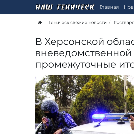
Главная
Нов
Геническ свежие новости
Росгвар
В Херсонской обла
вневедомственной 
промежуточные ит