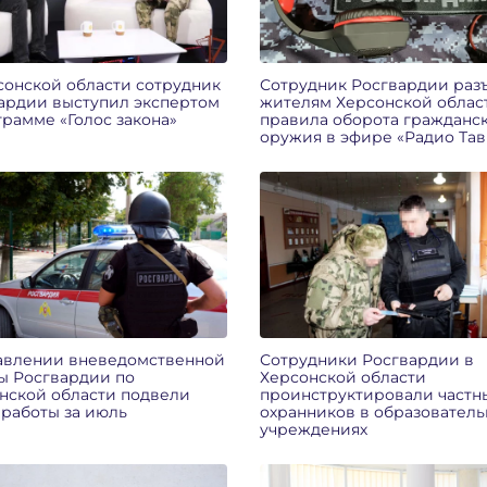
сонской области сотрудник
Сотрудник Росгвардии раз
ардии выступил экспертом
жителям Херсонской облас
грамме «Голос закона»
правила оборота гражданс
оружия в эфире «Радио Та
авлении вневедомственной
Сотрудники Росгвардии в
ы Росгвардии по
Херсонской области
нской области подвели
проинструктировали частн
 работы за июль
охранников в образователь
учреждениях