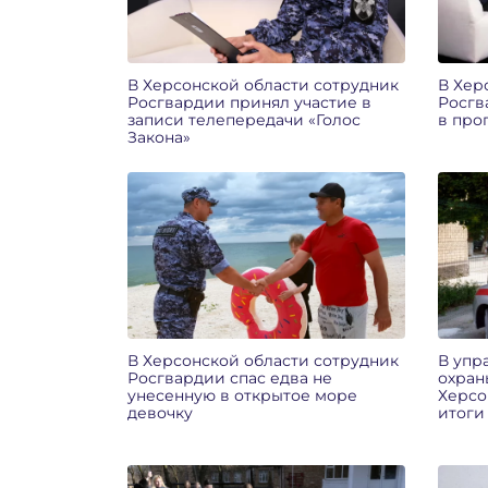
В Херсонской области сотрудник
В Хер
Росгвардии принял участие в
Росгв
записи телепередачи «Голос
в про
Закона»
В Херсонской области сотрудник
В упр
Росгвардии спас едва не
охран
унесенную в открытое море
Херсо
девочку
итоги