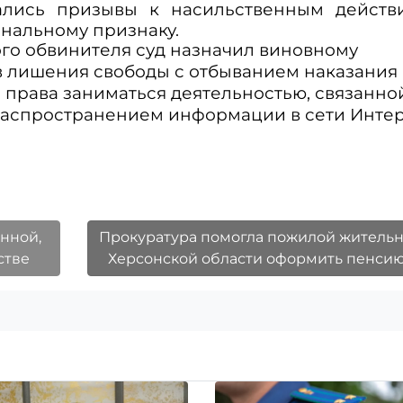
ались призывы к насильственным действ
нальному признаку.
ого обвинителя суд назначил виновному
ев лишения свободы с отбыванием наказания 
права заниматься деятельностью, связанно
аспространением информации в сети Интер
нной,
Прокуратура помогла пожилой житель
стве
Херсонской области оформить пенси