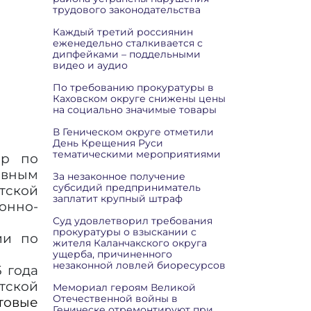
трудового законодательства
Каждый третий россиянин
еженедельно сталкивается с
дипфейками – поддельными
видео и аудио
По требованию прокуратуры в
Каховском округе снижены цены
на социально значимые товары
В Геническом округе отметили
День Крещения Руси
тематическими мероприятиями
ор по
овным
За незаконное получение
субсидий предприниматель
тской
заплатит крупный штраф
нно-
Суд удовлетворил требования
прокуратуры о взыскании с
ии по
жителя Каланчакского округа
ущерба, причиненного
незаконной ловлей биоресурсов
5 года
тской
Мемориал героям Великой
Отечественной войны в
товые
Геническе отремонтируют при