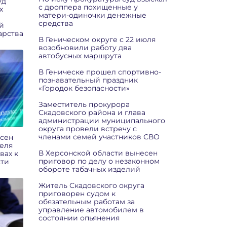
уд
с дроппера похищенные у
х
матери-одиночки денежные
средства
й
арства
В Геническом округе с 22 июля
возобновили работу два
автобусных маршрута
В Геническе прошел спортивно-
познавательный праздник
«Городок безопасности»
Заместитель прокурора
Скадовского района и глава
администрации муниципального
округа провели встречу с
членами семей участников СВО
есен
еля
В Херсонской области вынесен
вах к
приговор по делу о незаконном
сти
обороте табачных изделий
Житель Скадовского округа
приговорен судом к
обязательным работам за
управление автомобилем в
состоянии опьянения