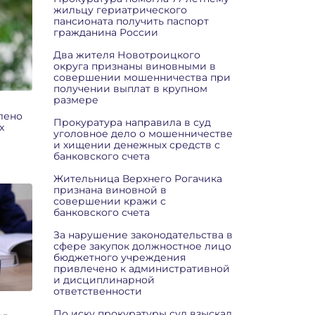
жильцу гериатрического
пансионата получить паспорт
гражданина России
Два жителя Новотроицкого
округа признаны виновными в
совершении мошенничества при
получении выплат в крупном
размере
лено
Прокуратура направила в суд
х
уголовное дело о мошенничестве
и хищении денежных средств с
банковского счета
Жительница Верхнего Рогачика
признана виновной в
совершении кражи с
банковского счета
За нарушение законодательства в
сфере закупок должностное лицо
бюджетного учреждения
привлечено к административной
и дисциплинарной
ответственности
По иску прокуратуры суд взыскал