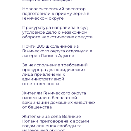
Новоалексеевский элеватор
подготовили к приему зерна в
Геническом округе
Прокуратура направила в суд
уголовное дело о незаконном
обороте наркотических средств
Почти 200 школьников из
Генического округа отдохнули в
лагере «Лань» в Адыгее
За неисполнение требований
прокурора два юридических
лица привлечены к
административной
ответственности
Жителям Генического округа
напомнили о бесплатной
вакцинации домашних животных
от бешенства
Жительница села Великие
Копани приговорена к восьми
годам лишения свободы за
незаконный оборот