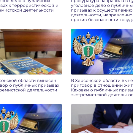
вное дело о публичных
прокуратура направила в с
вах к террористической и
уголовное дело о публичны
емистской деятельности
призывах к осуществлению
деятельности, направленно
против безопасности госуд
сонской области вынесен
В Херсонской области вын
вор о публичных призывах
приговор в отношении жит
тремистской деятельности
Каховки о публичных призы
экстремистской деятельно