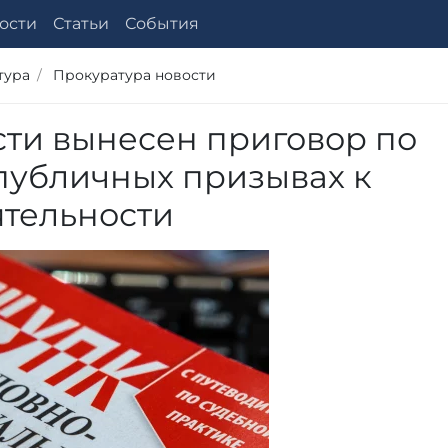
ости
Статьи
События
тура
Прокуратура новости
сти вынесен приговор по
 публичных призывах к
ятельности