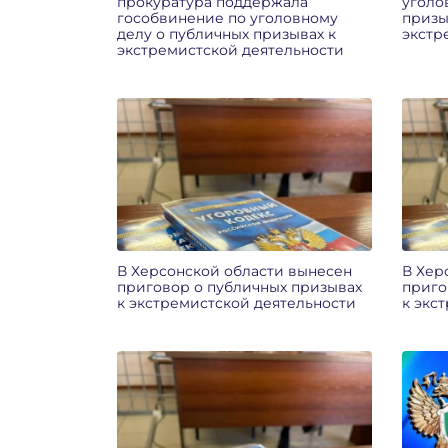
прокуратура поддержала
уголо
гособвинение по уголовному
призы
делу о публичных призывах к
экстр
экстремистской деятельности
В Херсонской области вынесен
В Хер
приговор о публичных призывах
приго
к экстремистской деятельности
к экс