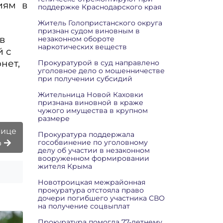
иям в
поддержке Краснодарского края
Житель Голопристанского округа
признан судом виновным в
в
незаконном обороте
наркотических веществ
й с
нет,
Прокуратурой в суд направлено
уголовное дело о мошенничестве
при получении субсидий
Жительница Новой Каховки
признана виновной в краже
чужого имущества в крупном
размере
нице
Прокуратура поддержала
гособвинение по уголовному
ю
делу об участии в незаконном
вооруженном формировании
жителя Крыма
Новотроицкая межрайонная
прокуратура отстояла право
дочери погибшего участника СВО
на получение соцвыплат
Прокуратура помогла 77-летнему