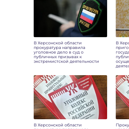
В Херсонской области
В Хер
прокуратура направила
приго
уголовное дело в суд о
госуд
публичных призывах к
публи
экстремистской деятельности
осуще
деяте
В Херсонской области
Проку