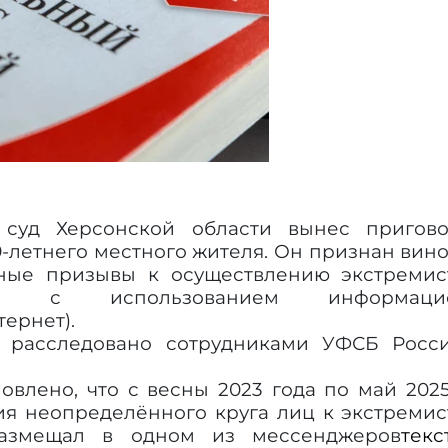
 суд Херсонской области вынес пригов
9-летнего местного жителя. Он признан вин
ные призывы к осуществлению экстремис
ные с использованием информацио
ернет).
 расследовано сотрудниками УФСБ Росс
новлено, что с весны 2023 года по май 202
я неопределённого круга лиц к экстремис
размещал в одном из мессенджеров
текс