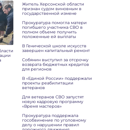
Житель Херсонской области
признан судом виновным в
государственной измене
Прокуратура помогла матери
погибшего участника СВО в
полном объеме получить
положенные ей выплаты
В Генической школе искусств
завершен капитальный ремонт
бласти
рации
Собянин выступил за отсрочку
а
возврата бюджетных кредитов
в
для регионов
В «Единой России» поддержали
проекты реабилитации
ветеранов
Для ветеранов СВО запустят
новую кадровую программу
«Время мастеров»
Прокуратура поддержала
гособвинение по уголовному
делу о нарушении правил
дорожного движения,