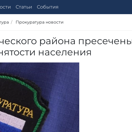
ости
Статьи
События
тура
Прокуратура новости
ческого района пресечен
нятости населения