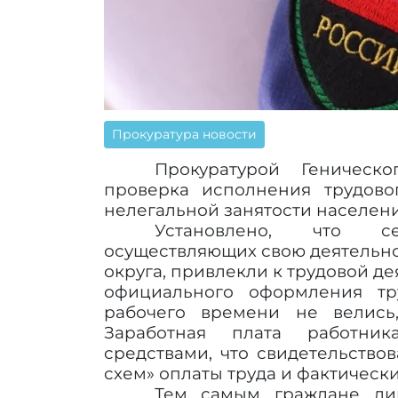
Прокуратура новости
Прокуратурой Геническ
проверка исполнения трудово
нелегальной занятости населени
Установлено, что се
осуществляющих свою деятельно
округа, привлекли к трудовой д
официального оформления тру
рабочего времени не велись
Заработная плата работни
средствами, что свидетельств
схем» оплаты труда и фактическ
Тем самым граждане ли