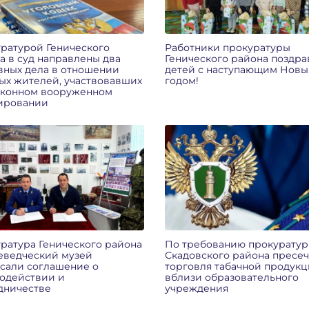
ратурой Генического
Работники прокуратуры
а в суд направлены два
Генического района поздр
вных дела в отношении
детей с наступающим Нов
ых жителей, участвовавших
годом!
аконном вооруженном
ировании
ратура Генического района
По требованию прокурату
еведческий музей
Скадовского района пресе
сали соглашение о
торговля табачной продук
одействии и
вблизи образовательного
дничестве
учреждения