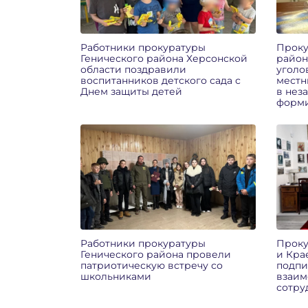
Работники прокуратуры
Проку
Генического района Херсонской
район
области поздравили
уголо
воспитанников детского сада с
местн
Днем защиты детей
в нез
форм
Работники прокуратуры
Проку
Генического района провели
и Кра
патриотическую встречу со
подпи
школьниками
взаим
сотру