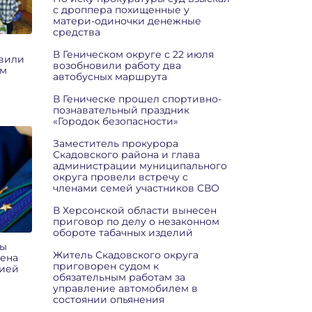
с дроппера похищенные у
матери-одиночки денежные
средства
В Геническом округе с 22 июля
авили
возобновили работу два
ым
автобусных маршрута
В Геническе прошел спортивно-
познавательный праздник
«Городок безопасности»
Заместитель прокурора
Скадовского района и глава
администрации муниципального
округа провели встречу с
членами семей участников СВО
В Херсонской области вынесен
приговор по делу о незаконном
обороте табачных изделий
ры
Житель Скадовского округа
чена
приговорен судом к
цией
обязательным работам за
управление автомобилем в
состоянии опьянения