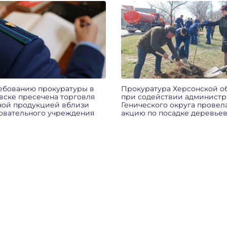
ебованию прокуратуры в
Прокуратура Херсонской о
вске пресечена торговля
при содействии админист
ной продукцией вблизи
Генического округа провел
овательного учреждения
акцию по посадке деревье