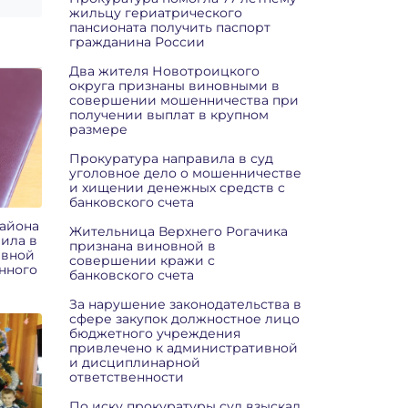
жильцу гериатрического
пансионата получить паспорт
гражданина России
Два жителя Новотроицкого
округа признаны виновными в
совершении мошенничества при
получении выплат в крупном
размере
Прокуратура направила в суд
уголовное дело о мошенничестве
и хищении денежных средств с
банковского счета
района
Жительница Верхнего Рогачика
ила в
признана виновной в
ивной
совершении кражи с
анного
банковского счета
За нарушение законодательства в
сфере закупок должностное лицо
бюджетного учреждения
привлечено к административной
и дисциплинарной
ответственности
По иску прокуратуры суд взыскал