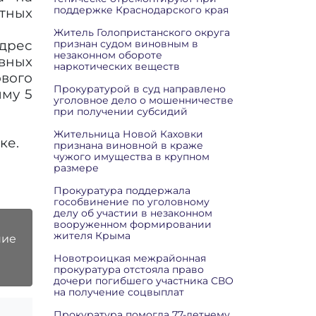
поддержке Краснодарского края
тных
Житель Голопристанского округа
адрес
признан судом виновным в
незаконном обороте
ивных
наркотических веществ
ового
Прокуратурой в суд направлено
мму 5
уголовное дело о мошенничестве
при получении субсидий
Жительница Новой Каховки
ке.
признана виновной в краже
чужого имущества в крупном
размере
Прокуратура поддержала
гособвинение по уголовному
делу об участии в незаконном
вооруженном формировании
жителя Крыма
ние
Новотроицкая межрайонная
прокуратура отстояла право
дочери погибшего участника СВО
на получение соцвыплат
Прокуратура помогла 77-летнему