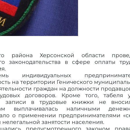
ого района Херсонской области прове
го законодательства в сфере оплаты тру
я.
мь индивидуальных предпринимате
сть на территории Генического муниципал
еятельности граждан на должности продавцо
довых договоров. Кроме того, табеля у
, записи в трудовые книжки не вносил
кам выплачивалась наличными денеж
овало о применении предпринимателями «с
и нелегальной занятости населения.
шались предусмотренного законом прав