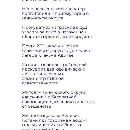
Новоалексеевский элеватор
подготовили к приему зерна в
Геническом округе
Прокуратура направила в суд
уголовное дело о незаконном
обороте наркотических средств
Почти 200 школьников из
Генического округа отдохнули в
лагере «Лань» в Адыгее
За неисполнение требований
прокурора два юридических
лица привлечены к
административной
ответственности
Жителям Генического округа
напомнили о бесплатной
вакцинации домашних животных
от бешенства
Жительница села Великие
Копани приговорена к восьми
годам лишения свободы за
незаконный оборот