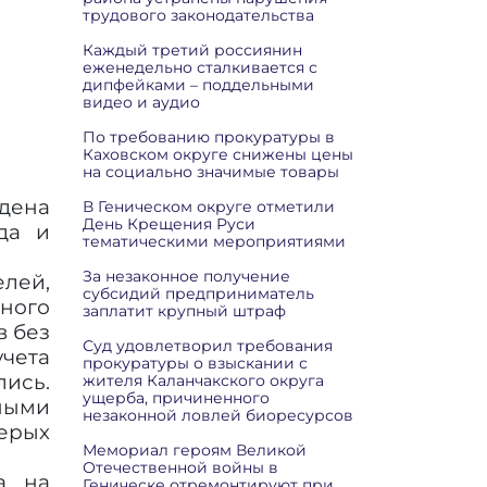
трудового законодательства
Каждый третий россиянин
еженедельно сталкивается с
дипфейками – поддельными
видео и аудио
По требованию прокуратуры в
Каховском округе снижены цены
на социально значимые товары
дена
В Геническом округе отметили
День Крещения Руси
да и
тематическими мероприятиями
За незаконное получение
лей,
субсидий предприниматель
ьного
заплатит крупный штраф
в без
Суд удовлетворил требования
чета
прокуратуры о взыскании с
ись.
жителя Каланчакского округа
ущерба, причиненного
ными
незаконной ловлей биоресурсов
ерых
Мемориал героям Великой
Отечественной войны в
а на
Геническе отремонтируют при