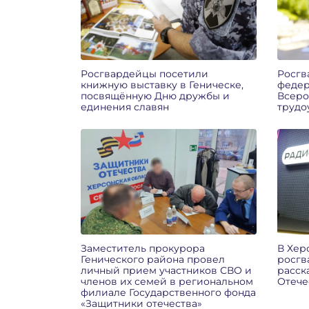
Росгвардейцы посетили
Росгв
книжную выставку в Геническе,
федер
посвящённую Дню дружбы и
Всеро
единения славян
трудо
Заместитель прокурора
В Хер
Генического района провел
росгв
личный прием участников СВО и
расск
членов их семей в региональном
Отече
филиале Государственного фонда
«Защитники отечества»