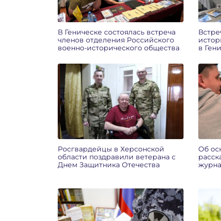
В Геническе состоялась встреча
Встре
членов отделения Российского
истор
военно-исторического общества
в Ген
Росгвардейцы в Херсонской
Об ос
области поздравили ветерана с
расск
Днем Защитника Отечества
журна