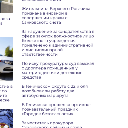
Жительница Верхнего Рогачика
признана виновной в
совершении кражи с
тавка
банковского счета
ва
За нарушение законодательства в
сфере закупок должностное лицо
бюджетного учреждения
привлечено к административной
и дисциплинарной
ответственности
По иску прокуратуры суд взыскал
с дроппера похищенные у
матери-одиночки денежные
средства
стие в
В Геническом округе с 22 июля
 по
возобновили работу два
ите
автобусных маршрута
ческе
В Геническе прошел спортивно-
познавательный праздник
«Городок безопасности»
Заместитель прокурора
Скадовского района и глава