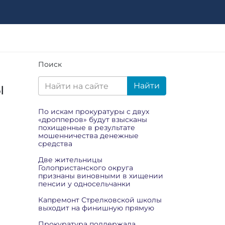
Поиск
ы
Найти
По искам прокуратуры с двух
«дропперов» будут взысканы
похищенные в результате
мошенничества денежные
средства
Две жительницы
Голопристанского округа
признаны виновными в хищении
пенсии у односельчанки
Капремонт Стрелковской школы
выходит на финишную прямую
Прокуратура поддержала