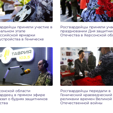
ардейцы приняли участие в
Росгвардейцы приняли уча
альном этапе
праздновании Дня защитни
ссийской ярмарки
Отечества в Херсонской об
устройства в Геническе
сонской области
Росгвардейцы передали в
ардеец в прямом эфире
Генический краеведческий
азал о буднях защитников
реликвии времен Великой
ства
Отечественной войны