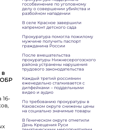
гособвинение по уголовному
делу о совершении убийства и
разбойном нападении
В селе Красное завершили
капремонт детского сада
Прокуратура помогла пожилому
мужчине получить паспорт
гражданина России
После вмешательства
прокуратуры Нижнесерогозского
района устранены нарушения
трудового законодательства
 в
Каждый третий россиянин
СОБР
еженедельно сталкивается с
дипфейками – поддельными
видео и аудио
 16-
По требованию прокуратуры в
ов,
Каховском округе снижены цены
на социально значимые товары
В Геническом округе отметили
День Крещения Руси
ых
тематическими мероприятиями