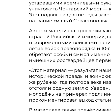
устаревшими кремниевыми ружья
уничтожить Чонгарский мост — 
Этот подвиг на долгие годы зак
название «малый Севастополь».
Авторы материала прослеживаю
стражей Российской империи, соз
и современными войсками национ
летие войск правопорядка и 10-л
обретают особый смысл именно 
нынешних росгвардейцев первы
«Этот материал — результат на
исторической правды и воинских
же рубежах, где полтора века на
отстояли родную землю. Уверен,
молодёжь на примерах подлинно
прокомментировал выход статьи
В материале также подчёркивает