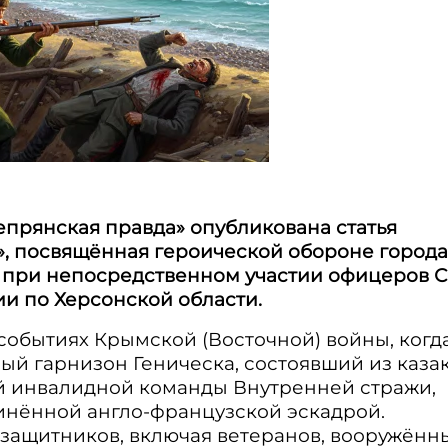
прянская правда» опубликована статья
», посвящённая героической обороне города
ен при непосредственном участии офицеров 
и по Херсонской области.
событиях Крымской (Восточной) войны, когда
ый гарнизон Геническа, состоявший из казак
й инвалидной команды Внутренней стражи,
инённой англо-французской эскадрой.
 защитников, включая ветеранов, вооружённ