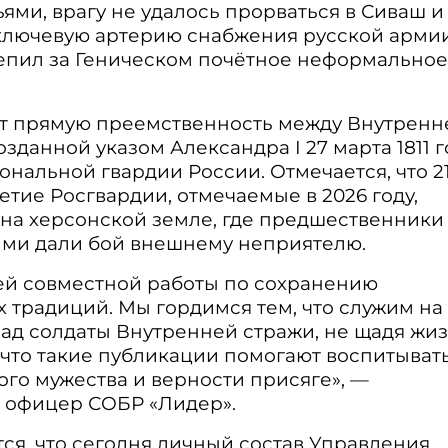
ми, врагу не удалось прорваться в Сиваш и
ключевую артерию снабжения русской армии
репил за Геническом почётное неформальное
т прямую преемственность между Внутренн
данной указом Александра I 27 марта 1811 г
альной гвардии России. Отмечается, что 21
етие Росгвардии, отмечаемые в 2026 году,
на херсонской земле, где предшественники
ми дали бой внешнему неприятелю.
шей совместной работы по сохранению
 традиций. Мы гордимся тем, что служим на 
зад солдаты Внутренней стражи, не щадя жиз
 что такие публикации помогают воспитыват
го мужества и верности присяге», —
 офицер СОБР «Лидер».
ся, что сегодня личный состав Управления