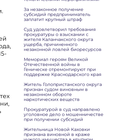
За незаконное получение
.
субсидий предприниматель
заплатит крупный штраф
Суд удовлетворил требования
прокуратуры о взыскании с
ей
жителя Каланчакского округа
ущерба, причиненного
ода,
незаконной ловлей биоресурсов
5-
Мемориал героям Великой
Отечественной войны в
Геническе отремонтируют при
поддержке Краснодарского края
Житель Голопристанского округа
признан судом виновным в
незаконном обороте
тех
наркотических веществ
ни,
Прокуратурой в суд направлено
ь
уголовное дело о мошенничестве
при получении субсидий
Жительница Новой Каховки
признана виновной в краже
чужого имущества в крупном