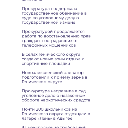
Прокуратура поддержала
государственное обвинение в
суде по уголовному делу о
государственной измене
Прокуратурой продолжается
работа по восстановлению прав
граждан, пострадавших от
телефонных мошенников
В селах Генического округа
создают новые зоны отдыха и
спортивные площадки
Новоалексеевский элеватор
подготовили к приему зерна в
Геническом округе
Прокуратура направила в суд
уголовное дело о незаконном
обороте наркотических средств
Почти 200 школьников из
Генического округа отдохнули в
лагере «Лань» в Адыгее
За неисполнение требований