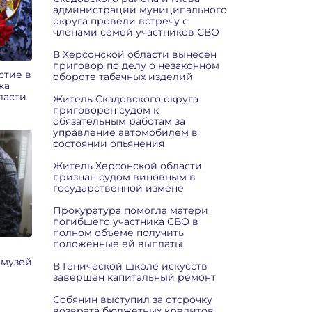
администрации муниципального
округа провели встречу с
членами семей участников СВО
В Херсонской области вынесен
приговор по делу о незаконном
стие в
обороте табачных изделий
ка
ласти
Житель Скадовского округа
приговорен судом к
обязательным работам за
управление автомобилем в
состоянии опьянения
Житель Херсонской области
признан судом виновным в
государственной измене
Прокуратура помогла матери
погибшего участника СВО в
полном объеме получить
положенные ей выплаты
 музей
В Генической школе искусств
завершен капитальный ремонт
Собянин выступил за отсрочку
возврата бюджетных кредитов