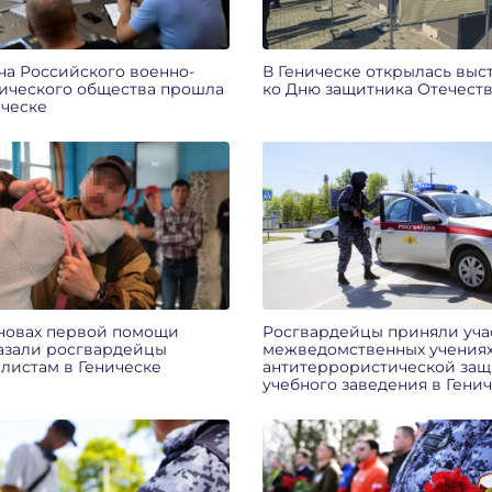
ча Российского военно-
В Геническе открылась выс
ического общества прошла
ко Дню защитника Отечест
ическе
новах первой помощи
Росгвардейцы приняли уча
азали росгвардейцы
межведомственных учениях
листам в Геническе
антитеррористической защ
учебного заведения в Гени