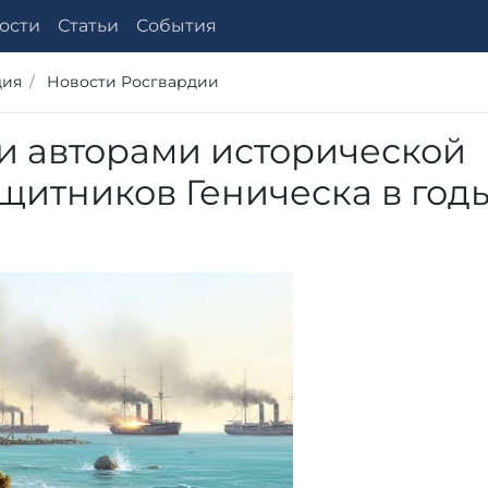
ости
Статьи
События
дия
Новости Росгвардии
и авторами исторической
ащитников Геническа в год