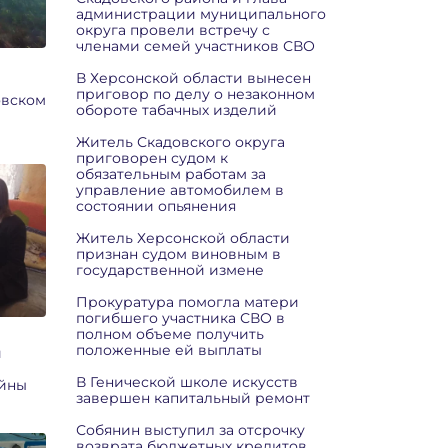
администрации муниципального
округа провели встречу с
членами семей участников СВО
В Херсонской области вынесен
приговор по делу о незаконном
овском
обороте табачных изделий
Житель Скадовского округа
приговорен судом к
обязательным работам за
управление автомобилем в
состоянии опьянения
Житель Херсонской области
признан судом виновным в
государственной измене
Прокуратура помогла матери
погибшего участника СВО в
полном объеме получить
положенные ей выплаты
и
В Генической школе искусств
ойны
завершен капитальный ремонт
Собянин выступил за отсрочку
возврата бюджетных кредитов