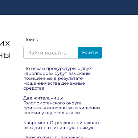
их
Поиск
ны
Найти
По искам прокуратуры с двух
«дропперов» будут взысканы
похищенные в результате
мошенничества денежные
средства
Две жительницы
Голопристанского округа
признаны виновными в хищении
пенсии у односельчанки
Капремонт Стрелковской школы
выходит на финишную прямую
Прокуратура поддержала