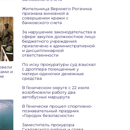
Жительница Верхнего Рогачика
признана виновной в
совершении кражи с
банковского счета
За нарушение законодательства в
сфере закупок должностное лицо
бюджетного учреждения
привлечено к административной
и дисциплинарной
ответственности
По иску прокуратуры суд взыскал
овели
с дроппера похищенные у
ками и
матери-одиночки денежные
ме
средства
В Геническом округе с 22 июля
возобновили работу два
автобусных маршрута
В Геническе прошел спортивно-
познавательный праздник
«Городок безопасности»
Заместитель прокурора
Скадовского района и глава