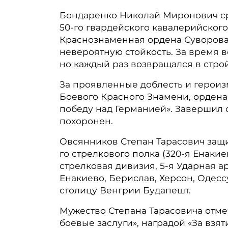
Бондаренко Николай Миронович ср
50-го гвардейского кавалерийского
Краснознаменная ордена Суворова 
невероятную стойкость. За время 
но каждый раз возвращался в строй
За проявленные доблесть и героиз
Боевого Красного Знамени, ордена С
победу над Германией». Завершил с
похоронен.
Овсянников Степан Тарасович защи
го стрелкового полка (320-я Енак
стрелковая дивизия, 5-я Ударная а
Енакиево, Берислав, Херсон, Одесс
столицу Венгрии Будапешт.
Мужество Степана Тарасовича отме
боевые заслуги», наградой «За взя