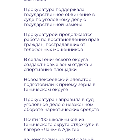
Прокуратура поддержала
государственное обвинение в
суде по уголовному делу о
государственной измене
Прокуратурой продолжается
работа по восстановлению прав
граждан, пострадавших от
телефонных мошенников
В селах Генического округа
создают новые зоны отдыха и
спортивные площадки
Новоалексеевский элеватор
подготовили к приему зерна в
Геническом округе
Прокуратура направила в суд
уголовное дело о незаконном
обороте наркотических средств
Почти 200 школьников из
Генического округа отдохнули в
лагере «Лань» в Адыгее
За неисполнение требований