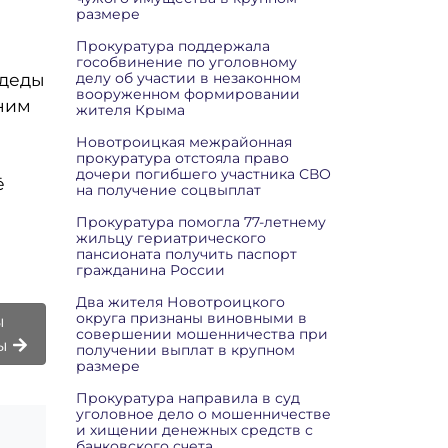
размере
Прокуратура поддержала
гособвинение по уголовному
 деды
делу об участии в незаконном
вооруженном формировании
мним
жителя Крыма
Новотроицкая межрайонная
прокуратура отстояла право
дочери погибшего участника СВО
ё
на получение соцвыплат
Прокуратура помогла 77-летнему
жильцу гериатрического
пансионата получить паспорт
гражданина России
Два жителя Новотроицкого
округа признаны виновными в
ы
совершении мошенничества при
ды
получении выплат в крупном
размере
Прокуратура направила в суд
уголовное дело о мошенничестве
и хищении денежных средств с
банковского счета