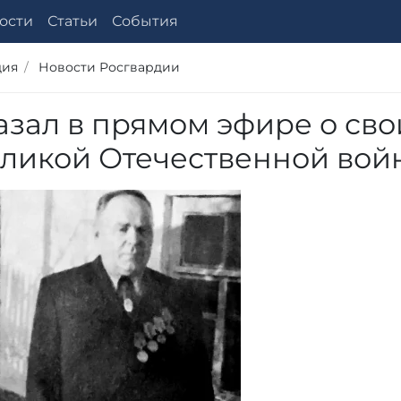
ости
Статьи
События
дия
Новости Росгвардии
азал в прямом эфире о сво
Великой Отечественной вой