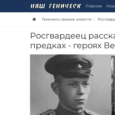
Главная
Нов
Геническ свежие новости
Росгвар
Росгвардеец расск
предках - героях 