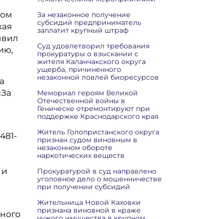
цом
За незаконное получение
субсидий предприниматель
кая
заплатит крупный штраф
явил
Суд удовлетворил требования
ию,
прокуратуры о взыскании с
жителя Каланчакского округа
ущерба, причиненного
незаконной ловлей биоресурсов
а
«За
Мемориал героям Великой
Отечественной войны в
Геническе отремонтируют при
поддержке Краснодарского края
Житель Голопристанского округа
481-
признан судом виновным в
незаконном обороте
наркотических веществ
 и
Прокуратурой в суд направлено
уголовное дело о мошенничестве
при получении субсидий
Жительница Новой Каховки
признана виновной в краже
вного
чужого имущества в крупном