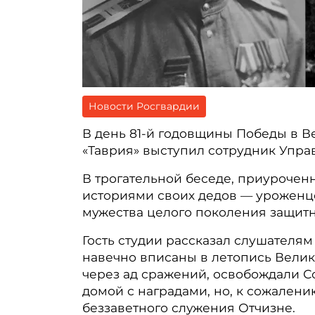
Новости Росгвардии
В день 81-й годовщины Победы в 
«Таврия» выступил сотрудник Упра
В трогательной беседе, приурочен
историями своих дедов — уроженц
мужества целого поколения защит
Гость студии рассказал слушателям
навечно вписаны в летопись Велик
через ад сражений, освобождали С
домой с наградами, но, к сожалени
беззаветного служения Отчизне.