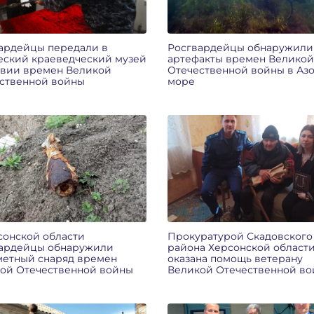
ардейцы передали в
Росгвардейцы обнаружили
еский краеведческий музей
артефакты времен Великой
вии времен Великой
Отечественной войны в Аз
ственной войны
море
сонской области
Прокуратурой Скадовского
ардейцы обнаружили
района Херсонской област
етный снаряд времен
оказана помощь ветерану
ой Отечественной войны
Великой Отечественной в