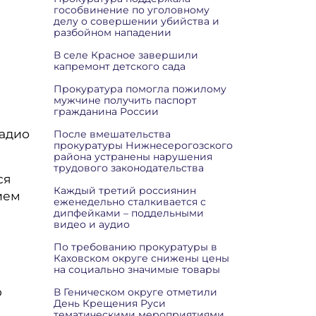
гособвинение по уголовному
делу о совершении убийства и
разбойном нападении
В селе Красное завершили
капремонт детского сада
Прокуратура помогла пожилому
мужчине получить паспорт
гражданина России
радио
После вмешательства
прокуратуры Нижнесерогозского
района устранены нарушения
трудового законодательства
ся
Каждый третий россиянин
ием
еженедельно сталкивается с
дипфейками – поддельными
видео и аудио
По требованию прокуратуры в
Каховском округе снижены цены
на социально значимые товары
р
В Геническом округе отметили
День Крещения Руси
тематическими мероприятиями