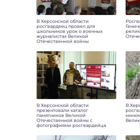
В Херсонской области
Росгв
росгвардеец провел для
Генич
школьников урок о военных
релик
журналистах Великой
Отече
Отечественной войны
В Херсонской области
В Хер
презентовали каталог
росгв
памятников Великой
мином
Отечественной войны с
Велик
фотографиями росгвардейца