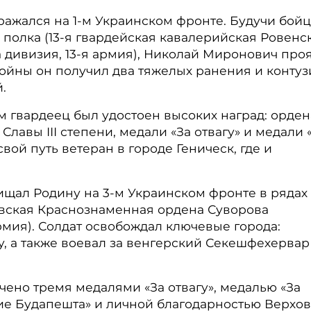
ажался на 1-м Украинском фронте. Будучи бой
 полка (13-я гвардейская кавалерийская Ровенс
дивизия, 13-я армия), Николай Миронович про
войны он получил два тяжелых ранения и контуз
.
м гвардеец был удостоен высоких наград: орден
лавы III степени, медали «За отвагу» и медали 
вой путь ветеран в городе Геническ, где и
щал Родину на 3-м Украинском фронте в рядах 
иевская Краснознаменная ордена Суворова
рмия). Солдат освобождал ключевые города:
у, а также воевал за венгерский Секешфехервар
чено тремя медалями «За отвагу», медалью «За
тие Будапешта» и личной благодарностью Верхо