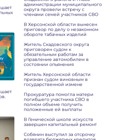
администрации муниципального
ашает
округа провели встречу с
льных
членами семей участников СВО
В Херсонской области вынесен
приговор по делу о незаконном
обороте табачных изделий
Житель Скадовского округа
приговорен судом к
обязательным работам за
управление автомобилем в
состоянии опьянения
Житель Херсонской области
признан судом виновным в
государственной измене
ашает
Прокуратура помогла матери
ов.
погибшего участника СВО в
полном объеме получить
положенные ей выплаты
В Генической школе искусств
завершен капитальный ремонт
Собянин выступил за отсрочку
возврата бюджетных кредитов