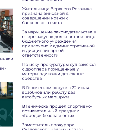
Жительница Верхнего Рогачика
признана виновной в
совершении кражи с
банковского счета
За нарушение законодательства в
сфере закупок должностное лицо
бюджетного учреждения
привлечено к административной
и дисциплинарной
ответственности
риняли
По иску прокуратуры суд взыскал
ии»
с дроппера похищенные у
матери-одиночки денежные
средства
В Геническом округе с 22 июля
возобновили работу два
автобусных маршрута
В Геническе прошел спортивно-
познавательный праздник
«Городок безопасности»
Заместитель прокурора
Скадовского района и глава