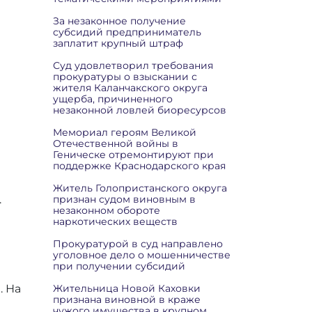
За незаконное получение
субсидий предприниматель
заплатит крупный штраф
Суд удовлетворил требования
прокуратуры о взыскании с
жителя Каланчакского округа
ущерба, причиненного
незаконной ловлей биоресурсов
Мемориал героям Великой
Отечественной войны в
Геническе отремонтируют при
поддержке Краснодарского края
Житель Голопристанского округа
признан судом виновным в
.
незаконном обороте
наркотических веществ
Прокуратурой в суд направлено
уголовное дело о мошенничестве
при получении субсидий
Жительница Новой Каховки
. На
признана виновной в краже
чужого имущества в крупном