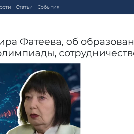
ости
Статьи
События
ра Фатеева, об образова
 олимпиады, сотрудничеств