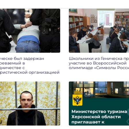
ическе был задержан
Школьники из Геническа п
реваемый в
участие во Всероссийской
дничестве с
олимпиаде «Символы Росс
ристической организацией