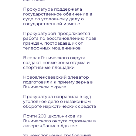
Прокуратура поддержала
государственное обвинение в
суде по уголовному делу о
государственной измене
Прокуратурой продолжается
работа по восстановлению прав
граждан, пострадавших от
телефонных мошенников
В селах Генического округа
создают новые зоны отдыха и
спортивные площадки
Новоалексеевский элеватор
подготовили к приему зерна в
Геническом округе
Прокуратура направила в суд
уголовное дело о незаконном
обороте наркотических средств
Почти 200 школьников из
Генического округа отдохнули в
лагере «Лань» в Адыгее
За неисполнение требований