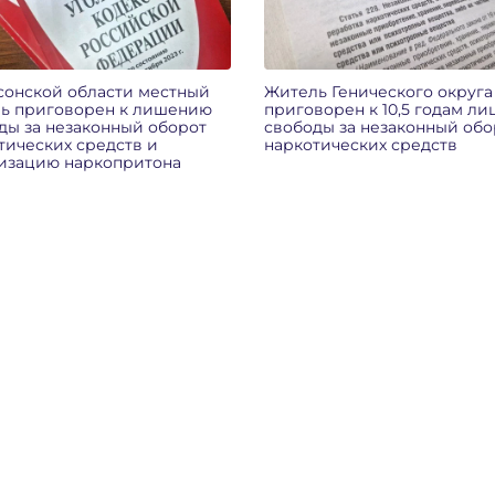
сонской области местный
Житель Генического округа
ь приговорен к лишению
приговорен к 10,5 годам л
ды за незаконный оборот
свободы за незаконный обо
тических средств и
наркотических средств
изацию наркопритона