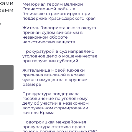
иками
Мемориал героям Великой
Отечественной войны в
грамм
Геническе отремонтируют при
поддержке Краснодарского края
4
Житель Голопристанского округа
признан судом виновным в
незаконном обороте
наркотических веществ
Прокуратурой в суд направлено
уголовное дело о мошенничестве
при получении субсидий
Жительница Новой Каховки
признана виновной в краже
чужого имущества в крупном
размере
Прокуратура поддержала
гособвинение по уголовному
делу об участии в незаконном
вооруженном формировании
жителя Крыма
Новотроицкая межрайонная
прокуратура отстояла право
дочери погибшего участника СВО