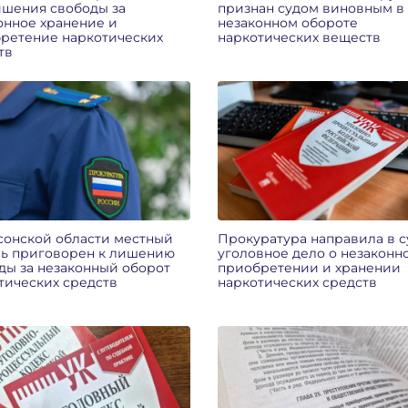
ишения свободы за
признан судом виновным в
онное хранение и
незаконном обороте
ретение наркотических
наркотических веществ
тв
сонской области местный
Прокуратура направила в с
ь приговорен к лишению
уголовное дело о незаконн
ды за незаконный оборот
приобретении и хранении
тических средств
наркотических средств