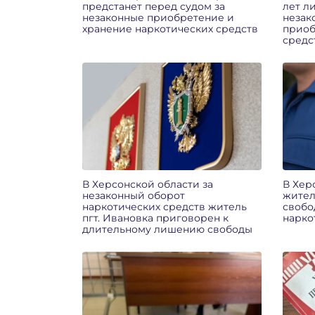
предстанет перед судом за
лет л
незаконные приобретение и
незак
хранение наркотических средств
приоб
средс
В Херсонской области за
В Хер
незаконный оборот
жител
наркотических средств житель
свобо
пгт. Ивановка приговорен к
нарко
длительному лишению свободы