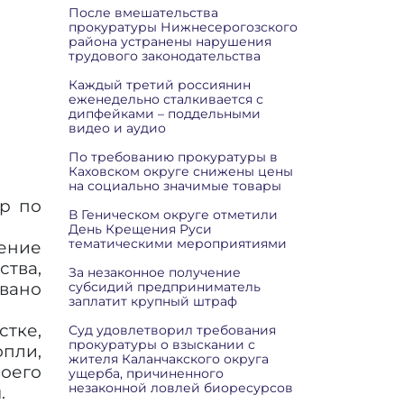
После вмешательства
прокуратуры Нижнесерогозского
района устранены нарушения
трудового законодательства
Каждый третий россиянин
еженедельно сталкивается с
дипфейками – поддельными
видео и аудио
По требованию прокуратуры в
Каховском округе снижены цены
на социально значимые товары
р по
В Геническом округе отметили
День Крещения Руси
тематическими мероприятиями
нение
тва,
За незаконное получение
вано
субсидий предприниматель
заплатит крупный штраф
стке,
Суд удовлетворил требования
прокуратуры о взыскании с
пли,
жителя Каланчакского округа
оего
ущерба, причиненного
незаконной ловлей биоресурсов
.