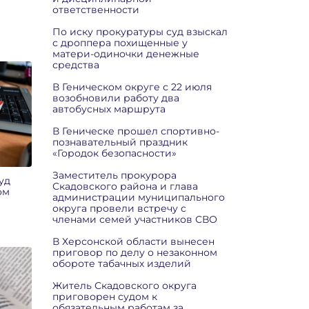
ответственности
По иску прокуратуры суд взыскал
с дроппера похищенные у
матери-одиночки денежные
средства
В Геническом округе с 22 июля
возобновили работу два
автобусных маршрута
В Геническе прошел спортивно-
познавательный праздник
«Городок безопасности»
Заместитель прокурора
уд
Скадовского района и глава
ом
администрации муниципального
округа провели встречу с
членами семей участников СВО
В Херсонской области вынесен
приговор по делу о незаконном
обороте табачных изделий
Житель Скадовского округа
приговорен судом к
обязательным работам за