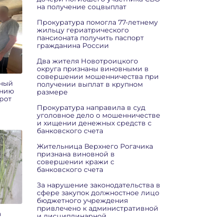
на получение соцвыплат
Прокуратура помогла 77-летнему
жильцу гериатрического
пансионата получить паспорт
гражданина России
Два жителя Новотроицкого
округа признаны виновными в
совершении мошенничества при
тный
получении выплат в крупном
ению
размере
рот
Прокуратура направила в суд
уголовное дело о мошенничестве
и хищении денежных средств с
банковского счета
Жительница Верхнего Рогачика
признана виновной в
совершении кражи с
банковского счета
За нарушение законодательства в
сфере закупок должностное лицо
бюджетного учреждения
привлечено к административной
а
и дисциплинарной