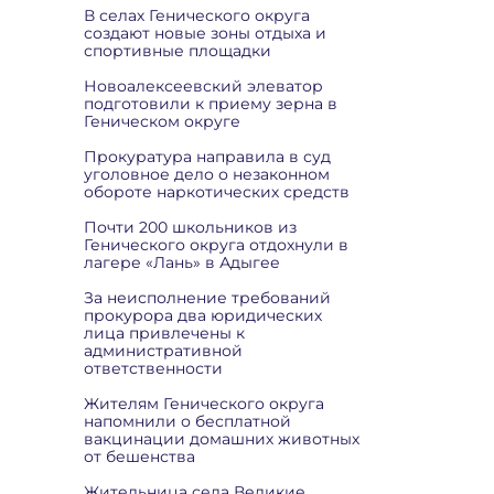
В селах Генического округа
создают новые зоны отдыха и
спортивные площадки
Новоалексеевский элеватор
подготовили к приему зерна в
Геническом округе
Прокуратура направила в суд
уголовное дело о незаконном
обороте наркотических средств
Почти 200 школьников из
Генического округа отдохнули в
лагере «Лань» в Адыгее
За неисполнение требований
прокурора два юридических
лица привлечены к
административной
ответственности
Жителям Генического округа
напомнили о бесплатной
вакцинации домашних животных
от бешенства
Жительница села Великие