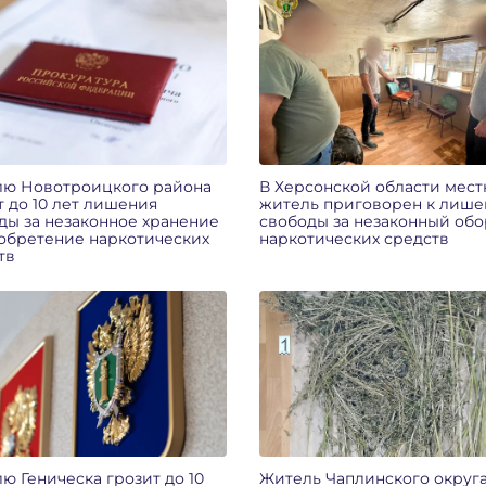
ю Новотроицкого района
В Херсонской области мес
т до 10 лет лишения
житель приговорен к лиш
ды за незаконное хранение
свободы за незаконный обо
обретение наркотических
наркотических средств
тв
ю Геническа грозит до 10
Житель Чаплинского округ