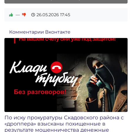
—
26.05.2026
17:45
Комментарии Вконтакте
По иску прокуратуры Скадовского района с
«дроппера» взысканы похищенные в
результате мошенничества денежные