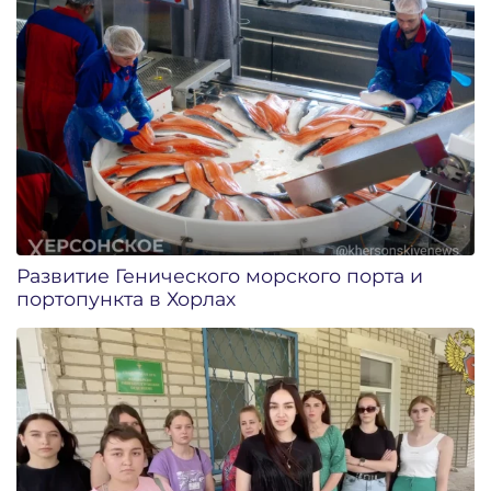
Развитие Генического морского порта и
портопункта в Хорлах