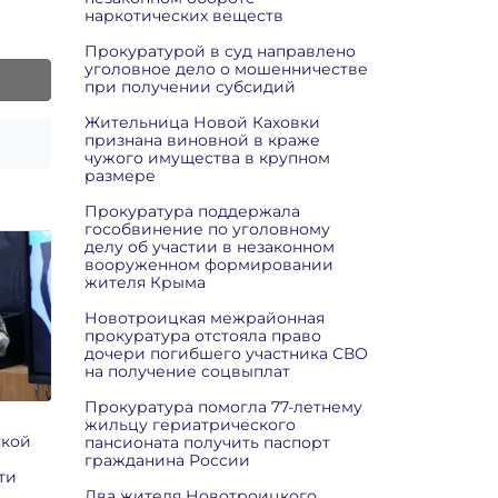
наркотических веществ
Прокуратурой в суд направлено
уголовное дело о мошенничестве
при получении субсидий
Жительница Новой Каховки
признана виновной в краже
чужого имущества в крупном
размере
Прокуратура поддержала
гособвинение по уголовному
делу об участии в незаконном
вооруженном формировании
жителя Крыма
Новотроицкая межрайонная
прокуратура отстояла право
дочери погибшего участника СВО
на получение соцвыплат
Прокуратура помогла 77-летнему
жильцу гериатрического
ской
пансионата получить паспорт
гражданина России
ти
Два жителя Новотроицкого