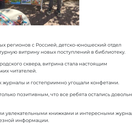
х регионов с Россией, детско-юношеский отдел
урную витрину новых поступлений в библиотеку.
родского сквера, витрина стала настоящим
ких читателей.
к журналы и гостеприимно угощали конфетами.
олько позитивным, что все ребята остались доволь
ыми увлекательными книжками и интересными журна
лезной информации.