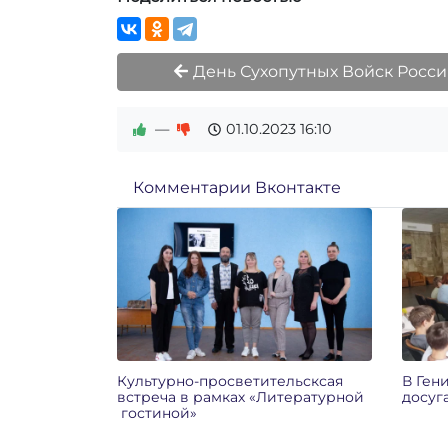
День Сухопутных Войск Росс
—
01.10.2023
16:10
Комментарии Вконтакте
Культурно-просветительсксая
В Ген
встреча в рамках «Литературной
досуг
гостиной»