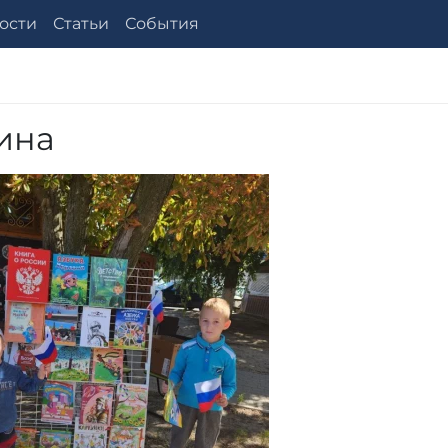
ости
Статьи
События
ина