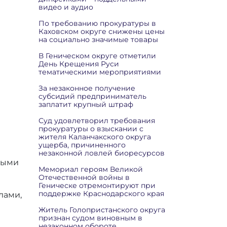
видео и аудио
По требованию прокуратуры в
Каховском округе снижены цены
на социально значимые товары
В Геническом округе отметили
День Крещения Руси
тематическими мероприятиями
За незаконное получение
субсидий предприниматель
заплатит крупный штраф
Суд удовлетворил требования
прокуратуры о взыскании с
жителя Каланчакского округа
ущерба, причиненного
незаконной ловлей биоресурсов
ными
Мемориал героям Великой
Отечественной войны в
Геническе отремонтируют при
поддержке Краснодарского края
лами,
Житель Голопристанского округа
признан судом виновным в
незаконном обороте