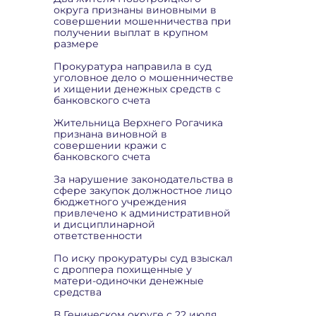
округа признаны виновными в
совершении мошенничества при
получении выплат в крупном
размере
Прокуратура направила в суд
уголовное дело о мошенничестве
и хищении денежных средств с
банковского счета
Жительница Верхнего Рогачика
признана виновной в
совершении кражи с
банковского счета
За нарушение законодательства в
сфере закупок должностное лицо
бюджетного учреждения
привлечено к административной
и дисциплинарной
ответственности
По иску прокуратуры суд взыскал
с дроппера похищенные у
матери-одиночки денежные
средства
В Геническом округе с 22 июля