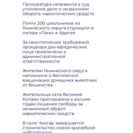
Прокуратура направила в суд
уголовное дело о незаконном
обороте наркотических средств
Почти 200 школьников из
Генического округа отдохнули в
лагере «Лань» в Адыгее
За неисполнение требований
прокурора два юридических
лица привлечены к
административной
ответственности
Жителям Генического округа
напомнили о бесплатной
вакцинации домашних животных
от бешенства
Жительница села Великие
Копани приговорена к восьми
годам лишения свободы за
незаконный оборот
наркотических средств
В селе Чонгар завершается
строительство новой врачебной
амбулатории