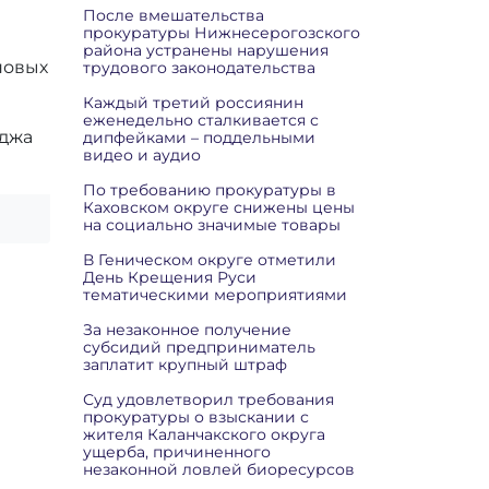
После вмешательства
прокуратуры Нижнесерогозского
района устранены нарушения
новых
трудового законодательства
Каждый третий россиянин
еженедельно сталкивается с
еджа
дипфейками – поддельными
видео и аудио
По требованию прокуратуры в
Каховском округе снижены цены
на социально значимые товары
В Геническом округе отметили
День Крещения Руси
тематическими мероприятиями
За незаконное получение
субсидий предприниматель
заплатит крупный штраф
Суд удовлетворил требования
прокуратуры о взыскании с
жителя Каланчакского округа
ущерба, причиненного
незаконной ловлей биоресурсов