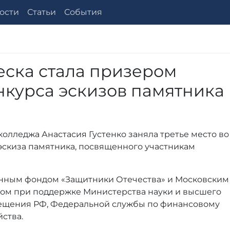
ости
Статьи
События
еска стала призером
нкурса эскизов памятника
колледжа Анастасия Густенко заняла третье место во
эскиза памятника, посвященного участникам
енным фондом «Защитники Отечества» и Московским
ом при поддержке Министерства науки и высшего
ещения РФ, Федеральной службы по финансовому
ства.