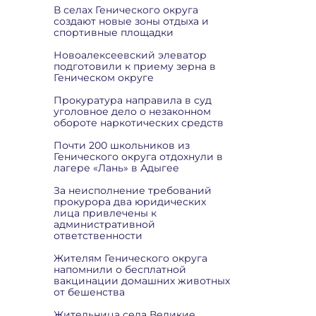
В селах Генического округа
создают новые зоны отдыха и
спортивные площадки
Новоалексеевский элеватор
подготовили к приему зерна в
Геническом округе
Прокуратура направила в суд
уголовное дело о незаконном
обороте наркотических средств
Почти 200 школьников из
Генического округа отдохнули в
лагере «Лань» в Адыгее
За неисполнение требований
прокурора два юридических
лица привлечены к
административной
ответственности
Жителям Генического округа
напомнили о бесплатной
вакцинации домашних животных
от бешенства
Жительница села Великие