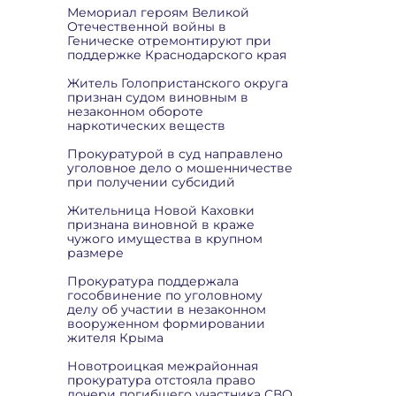
Мемориал героям Великой
Отечественной войны в
Геническе отремонтируют при
поддержке Краснодарского края
Житель Голопристанского округа
признан судом виновным в
незаконном обороте
наркотических веществ
Прокуратурой в суд направлено
уголовное дело о мошенничестве
при получении субсидий
Жительница Новой Каховки
признана виновной в краже
чужого имущества в крупном
размере
Прокуратура поддержала
гособвинение по уголовному
делу об участии в незаконном
вооруженном формировании
жителя Крыма
Новотроицкая межрайонная
прокуратура отстояла право
дочери погибшего участника СВО