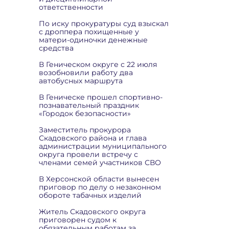
ответственности
По иску прокуратуры суд взыскал
с дроппера похищенные у
матери-одиночки денежные
средства
В Геническом округе с 22 июля
возобновили работу два
автобусных маршрута
В Геническе прошел спортивно-
познавательный праздник
«Городок безопасности»
Заместитель прокурора
Скадовского района и глава
администрации муниципального
округа провели встречу с
членами семей участников СВО
В Херсонской области вынесен
приговор по делу о незаконном
обороте табачных изделий
Житель Скадовского округа
приговорен судом к
обязательным работам за