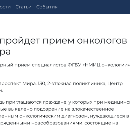
ости
Статьи
События
 пройдет прием онкологов
ра
аторный прием специалистов ФГБУ «НМИЦ онкологии»
 проспект Мира, 130, 2-этажная поликлиника, Центр
и.
дь приглашаются граждане, у которых при медицин
вые выявлено подозрение на злокачественное
вленным онкологическим диагнозом, нуждающиеся в
твержденными новообразованиями, состоящие на