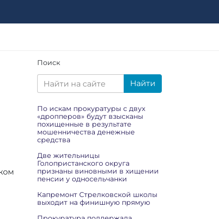
Поиск
Найти
По искам прокуратуры с двух
«дропперов» будут взысканы
похищенные в результате
мошенничества денежные
средства
Две жительницы
Голопристанского округа
признаны виновными в хищении
ском
пенсии у односельчанки
Капремонт Стрелковской школы
выходит на финишную прямую
Прокуратура поддержала