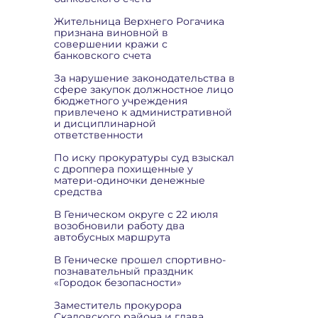
Жительница Верхнего Рогачика
признана виновной в
совершении кражи с
банковского счета
За нарушение законодательства в
сфере закупок должностное лицо
бюджетного учреждения
привлечено к административной
и дисциплинарной
ответственности
По иску прокуратуры суд взыскал
с дроппера похищенные у
матери-одиночки денежные
средства
В Геническом округе с 22 июля
возобновили работу два
автобусных маршрута
В Геническе прошел спортивно-
познавательный праздник
«Городок безопасности»
Заместитель прокурора
Скадовского района и глава