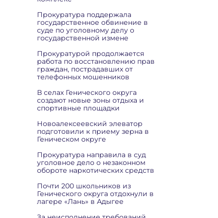
Прокуратура поддержала
государственное обвинение в
суде по уголовному делу о
государственной измене
Прокуратурой продолжается
работа по восстановлению прав
граждан, пострадавших от
телефонных мошенников
В селах Генического округа
создают новые зоны отдыха и
спортивные площадки
Новоалексеевский элеватор
подготовили к приему зерна в
Геническом округе
Прокуратура направила в суд
уголовное дело о незаконном
обороте наркотических средств
Почти 200 школьников из
Генического округа отдохнули в
лагере «Лань» в Адыгее
За неисполнение требований