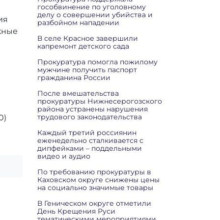
гособвинение по уголовному
делу о совершении убийства и
ия
разбойном нападении
ожные
В селе Красное завершили
капремонт детского сада
Прокуратура помогла пожилому
мужчине получить паспорт
гражданина России
После вмешательства
прокуратуры Нижнесерогозского
района устранены нарушения
трудового законодательства
0)
Каждый третий россиянин
еженедельно сталкивается с
дипфейками – поддельными
видео и аудио
По требованию прокуратуры в
Каховском округе снижены цены
на социально значимые товары
В Геническом округе отметили
День Крещения Руси
тематическими мероприятиями