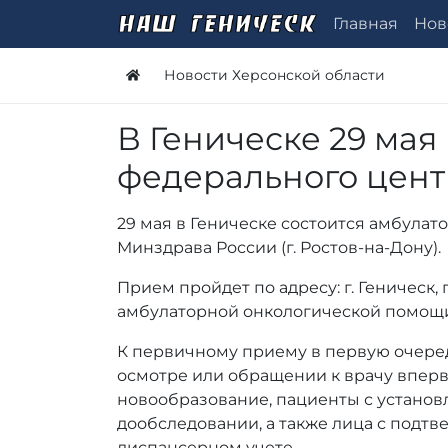
Главная
Нов
Новости Херсонской области
В Геническе 29 мая
федерального цент
29 мая в Геническе состоится амбул
Минздрава России (г. Ростов-на-Дону).
Прием пройдет по адресу: г. Геническ,
амбулаторной онкологической помощ
К первичному приему в первую очере
осмотре или обращении к врачу впер
новообразование, пациенты с устано
дообследовании, а также лица с под
диспансерном учете.