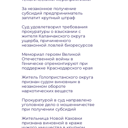
За незаконное получение
субсидий предприниматель
заплатит крупный штраф
Суд удовлетворил требования
прокуратуры о взыскании с
жителя Каланчакского округа
ущерба, причиненного
незаконной ловлей биоресурсов
Мемориал героям Великой
Отечественной войны в
Геническе отремонтируют при
поддержке Краснодарского края
Житель Голопристанского округа
признан судом виновным в
незаконном обороте
наркотических веществ
Прокуратурой в суд направлено
уголовное дело о мошенничестве
при получении субсидий
Жительница Новой Каховки
признана виновной в краже
чужого имущества в крупном