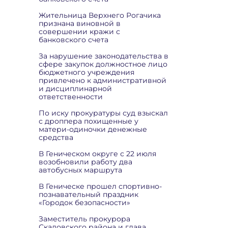
Жительница Верхнего Рогачика
признана виновной в
совершении кражи с
банковского счета
За нарушение законодательства в
сфере закупок должностное лицо
бюджетного учреждения
привлечено к административной
и дисциплинарной
ответственности
По иску прокуратуры суд взыскал
с дроппера похищенные у
матери-одиночки денежные
средства
В Геническом округе с 22 июля
возобновили работу два
автобусных маршрута
В Геническе прошел спортивно-
познавательный праздник
«Городок безопасности»
Заместитель прокурора
Скадовского района и глава