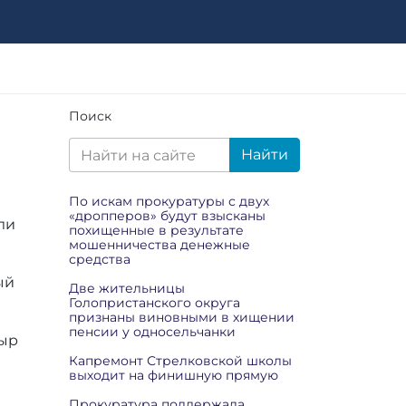
Поиск
Найти
По искам прокуратуры с двух
«дропперов» будут взысканы
ли
похищенные в результате
мошенничества денежные
средства
ый
Две жительницы
Голопристанского округа
признаны виновными в хищении
пенсии у односельчанки
сыр
Капремонт Стрелковской школы
выходит на финишную прямую
Прокуратура поддержала