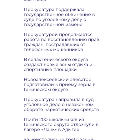
Прокуратура поддержала
государственное обвинение в
суде по уголовному делу о
государственной измене
Прокуратурой продолжается
работа по восстановлению прав
граждан, пострадавших от
телефонных мошенников
В селах Генического округа
создают новые зоны отдыха и
спортивные площадки
Новоалексеевский элеватор
подготовили к приему зерна в
Геническом округе
Прокуратура направила в суд
уголовное дело о незаконном
обороте наркотических средств
Почти 200 школьников из
Генического округа отдохнули в
лагере «Лань» в Адыгее
За неисполнение требований