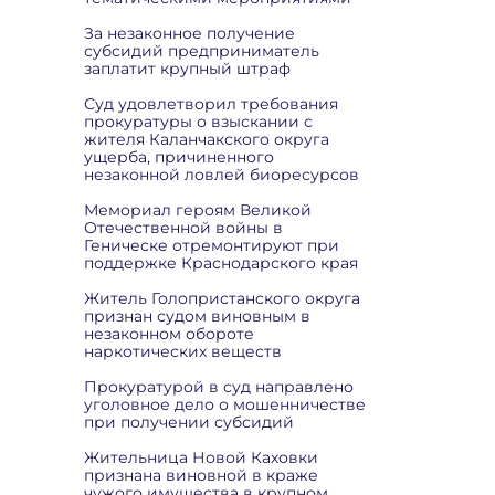
За незаконное получение
субсидий предприниматель
заплатит крупный штраф
Суд удовлетворил требования
прокуратуры о взыскании с
жителя Каланчакского округа
ущерба, причиненного
незаконной ловлей биоресурсов
Мемориал героям Великой
Отечественной войны в
Геническе отремонтируют при
поддержке Краснодарского края
Житель Голопристанского округа
признан судом виновным в
незаконном обороте
наркотических веществ
Прокуратурой в суд направлено
уголовное дело о мошенничестве
при получении субсидий
Жительница Новой Каховки
признана виновной в краже
чужого имущества в крупном