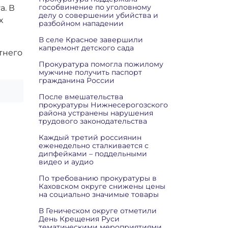
гособвинение по уголовному
а. В
делу о совершении убийства и
х
разбойном нападении
В селе Красное завершили
капремонт детского сада
тнего
Прокуратура помогла пожилому
мужчине получить паспорт
гражданина России
После вмешательства
прокуратуры Нижнесерогозского
района устранены нарушения
трудового законодательства
Каждый третий россиянин
еженедельно сталкивается с
дипфейками – поддельными
видео и аудио
По требованию прокуратуры в
Каховском округе снижены цены
на социально значимые товары
В Геническом округе отметили
День Крещения Руси
тематическими мероприятиями