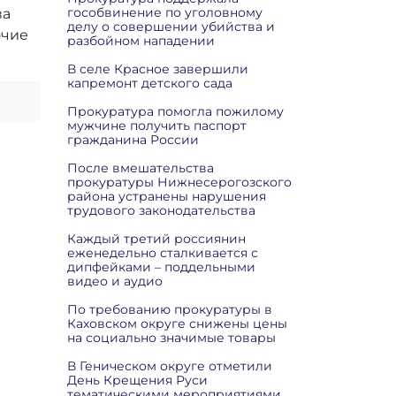
гособвинение по уголовному
ва
делу о совершении убийства и
очие
разбойном нападении
В селе Красное завершили
капремонт детского сада
Прокуратура помогла пожилому
мужчине получить паспорт
гражданина России
После вмешательства
прокуратуры Нижнесерогозского
района устранены нарушения
трудового законодательства
Каждый третий россиянин
еженедельно сталкивается с
дипфейками – поддельными
видео и аудио
По требованию прокуратуры в
Каховском округе снижены цены
на социально значимые товары
В Геническом округе отметили
День Крещения Руси
тематическими мероприятиями