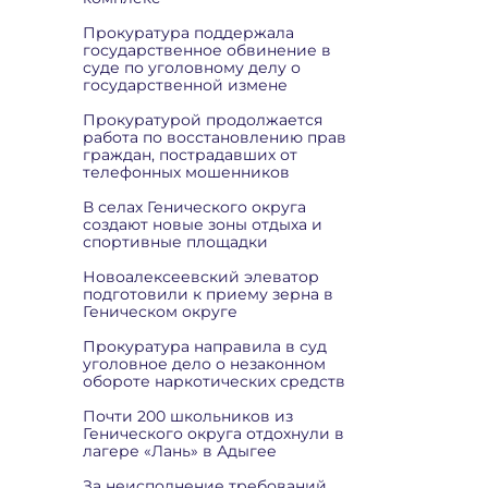
Прокуратура поддержала
государственное обвинение в
суде по уголовному делу о
государственной измене
Прокуратурой продолжается
работа по восстановлению прав
граждан, пострадавших от
телефонных мошенников
В селах Генического округа
создают новые зоны отдыха и
спортивные площадки
Новоалексеевский элеватор
подготовили к приему зерна в
Геническом округе
Прокуратура направила в суд
уголовное дело о незаконном
обороте наркотических средств
Почти 200 школьников из
Генического округа отдохнули в
лагере «Лань» в Адыгее
За неисполнение требований