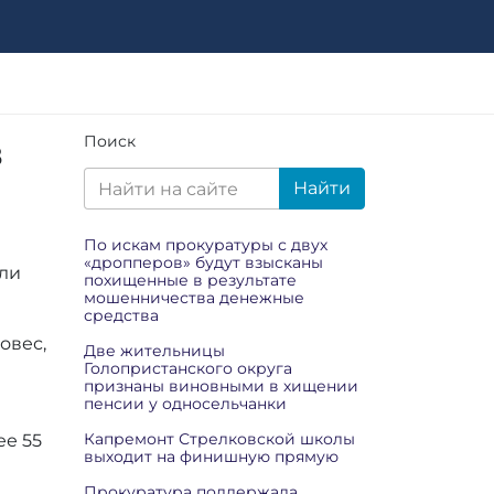
в
Поиск
Найти
По искам прокуратуры с двух
«дропперов» будут взысканы
или
похищенные в результате
мошенничества денежные
средства
овес,
Две жительницы
Голопристанского округа
признаны виновными в хищении
пенсии у односельчанки
Капремонт Стрелковской школы
ее 55
выходит на финишную прямую
Прокуратура поддержала