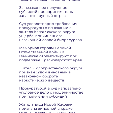
За незаконное получение
субсидий предприниматель
заплатит крупный штраф
Суд удовлетворил требования
прокуратуры о взыскании с
жителя Каланчакского округа
ущерба, причиненного
незаконной ловлей биоресурсов
Мемориал героям Великой
Отечественной войны в
Геническе отремонтируют при
поддержке Краснодарского края
Житель Голопристанского округа
признан судом виновным в
незаконном обороте
наркотических веществ
Прокуратурой в суд направлено
уголовное дело о мошенничестве
при получении субсидий
Жительница Новой Каховки
признана виновной в краже
чужого имущества в крупном