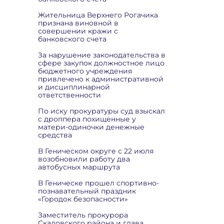
Жительница Верхнего Рогачика
признана виновной в
совершении кражи с
банковского счета
За нарушение законодательства в
сфере закупок должностное лицо
бюджетного учреждения
привлечено к административной
и дисциплинарной
ответственности
По иску прокуратуры суд взыскал
с дроппера похищенные у
матери-одиночки денежные
средства
В Геническом округе с 22 июля
возобновили работу два
автобусных маршрута
В Геническе прошел спортивно-
познавательный праздник
«Городок безопасности»
Заместитель прокурора
Скадовского района и глава