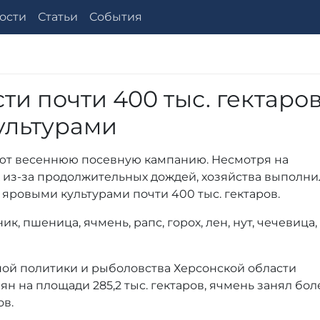
ости
Статьи
События
ти почти 400 тыс. гектаро
ультурами
ют весеннюю посевную кампанию. Несмотря на
 из-за продолжительных дождей, хозяйства выполн
яровыми культурами почти 400 тыс. гектаров.
 пшеница, ячмень, рапс, горох, лен, нут, чечевица, 
ой политики и рыболовства Херсонской области
н на площади 285,2 тыс. гектаров, ячмень занял бол
ов.