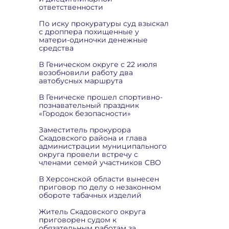
ответственности
По иску прокуратуры суд взыскал
с дроппера похищенные у
матери-одиночки денежные
средства
В Геническом округе с 22 июля
возобновили работу два
автобусных маршрута
В Геническе прошел спортивно-
познавательный праздник
«Городок безопасности»
Заместитель прокурора
Скадовского района и глава
администрации муниципального
округа провели встречу с
членами семей участников СВО
В Херсонской области вынесен
приговор по делу о незаконном
обороте табачных изделий
Житель Скадовского округа
приговорен судом к
обязательным работам за