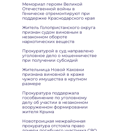
Мемориал героям Великой
Отечественной войны в
Геническе отремонтируют при
поддержке Краснодарского края
Житель Голопристанского округа
признан судом виновным в
незаконном обороте
наркотических веществ
Прокуратурой в суд направлено
уголовное дело о мошенничестве
при получении субсидий
Жительница Новой Каховки
признана виновной в краже
чужого имущества в крупном
размере
Прокуратура поддержала
гособвинение по уголовному
делу об участии в незаконном
вооруженном формировании
жителя Крыма
Новотроицкая межрайонная
прокуратура отстояла право
дочери погибшего участника СВО