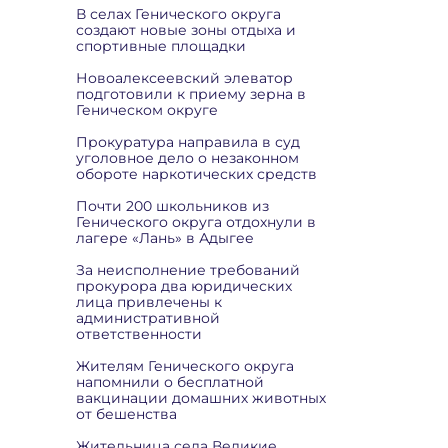
В селах Генического округа
создают новые зоны отдыха и
спортивные площадки
Новоалексеевский элеватор
подготовили к приему зерна в
Геническом округе
Прокуратура направила в суд
уголовное дело о незаконном
обороте наркотических средств
Почти 200 школьников из
Генического округа отдохнули в
лагере «Лань» в Адыгее
За неисполнение требований
прокурора два юридических
лица привлечены к
административной
ответственности
Жителям Генического округа
напомнили о бесплатной
вакцинации домашних животных
от бешенства
Жительница села Великие