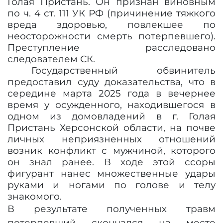
Голая Пристань. Он признан виновным
по ч. 4 ст. 111 УК РФ
(причинение тяжкого
вреда здоровью, повлекшее по
неосторожности смерть потерпевшего)
.
Преступление расследовано
следователем СК.
Государственный обвинитель
предоставил суду доказательства, что в
середине марта 2025 года в вечернее
время у осужденного, находившегося в
одном из домовладений в г. Голая
Пристань Херсонской области, на почве
личных неприязненных отношений
возник конфликт с мужчиной, которого
он знал ранее. В ходе этой ссоры
фигурант нанес множественные удары
руками и ногами по голове и телу
знакомого.
В результате полученных травм
потерпевший скончался на месте