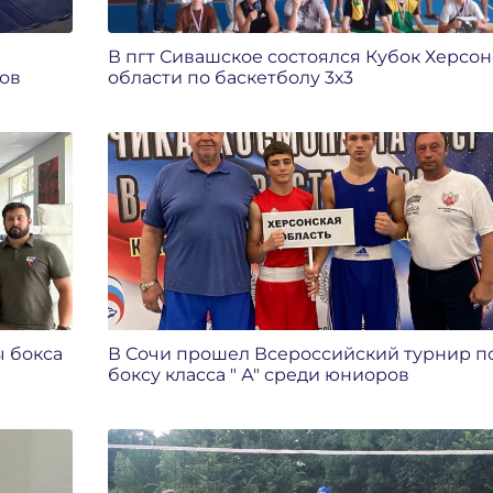
В пгт Сивашское состоялся Кубок Херсо
ов
области по баскетболу 3х3
 бокса
В Сочи прошел Всероссийский турнир п
боксу класса " А" среди юниоров