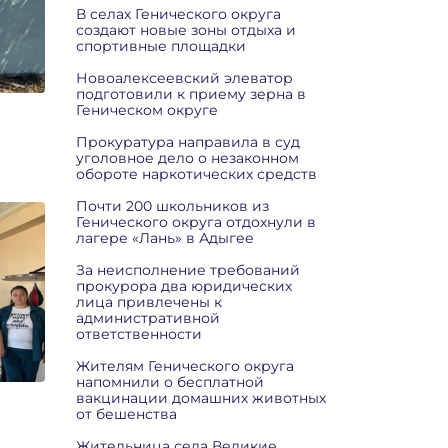
В селах Генического округа
создают новые зоны отдыха и
спортивные площадки
Новоалексеевский элеватор
подготовили к приему зерна в
Геническом округе
Прокуратура направила в суд
уголовное дело о незаконном
обороте наркотических средств
Почти 200 школьников из
Генического округа отдохнули в
лагере «Лань» в Адыгее
За неисполнение требований
прокурора два юридических
лица привлечены к
административной
ответственности
Жителям Генического округа
напомнили о бесплатной
вакцинации домашних животных
от бешенства
Жительница села Великие