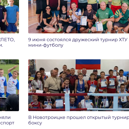
"ЛЕТО,
9 июня состоялся дружеский турнир ХТУ
и.
мини-футболу
няли
В Новотроицке прошел открытый турнир
мспорт
боксу