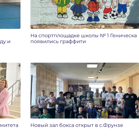
На спортплощадке школы № 1 Геническа
ду и
появились граффити
омитета
Новый зал бокса открыт в с.Фрунзе