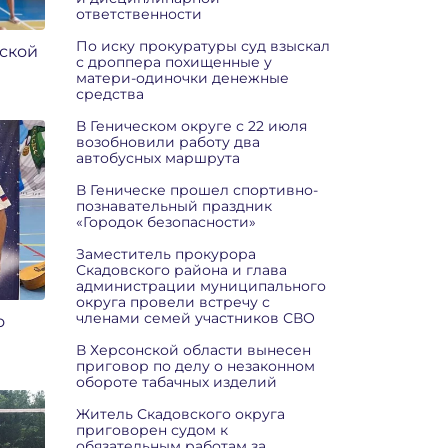
ответственности
По иску прокуратуры суд взыскал
нской
с дроппера похищенные у
матери-одиночки денежные
средства
В Геническом округе с 22 июля
возобновили работу два
автобусных маршрута
В Геническе прошел спортивно-
познавательный праздник
«Городок безопасности»
Заместитель прокурора
Скадовского района и глава
администрации муниципального
округа провели встречу с
членами семей участников СВО
о
В Херсонской области вынесен
приговор по делу о незаконном
обороте табачных изделий
Житель Скадовского округа
приговорен судом к
обязательным работам за