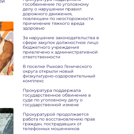
ой
гособвинение по уголовному
делу о нарушении правил
дорожного движения,
повлекшем по неосторожности
причинение тяжкого вреда
здоровью
За нарушение законодательства в
сфере закупок должностное лицо
бюджетного учреждения
привлечено к административной
ответственности
В поселке Рыково Генического
округа открыли новый
физкультурно-оздоровительный
комплекс
Прокуратура поддержала
государственное обвинение в
суде по уголовному делу о
государственной измене
Прокуратурой продолжается
работа по восстановлению прав
граждан, пострадавших от
телефонных мошенников