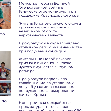
Мемориал героям Великой
Отечественной войны в
Геническе отремонтируют при
поддержке Краснодарского края
Житель Голопристанского округа
признан судом виновным в
незаконном обороте
 по
наркотических веществ
Прокуратурой в суд направлено
уголовное дело о мошенничестве
при получении субсидий
Жительница Новой Каховки
признана виновной в краже
чужого имущества в крупном
размере
Прокуратура поддержала
гособвинение по уголовному
делу об участии в незаконном
вооруженном формировании
жителя Крыма
 по
Новотроицкая межрайонная
прокуратура отстояла право
дочери погибшего участника СВО