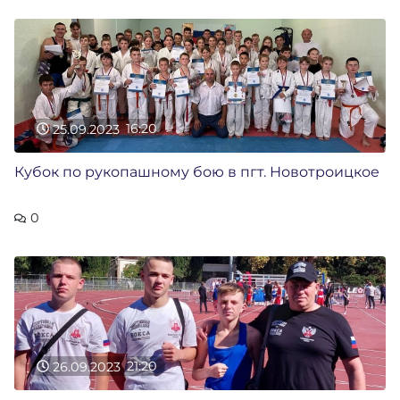
25.09.2023
16:20
Кубок по рукопашному бою в пгт. Новотроицкое
0
26.09.2023
21:20