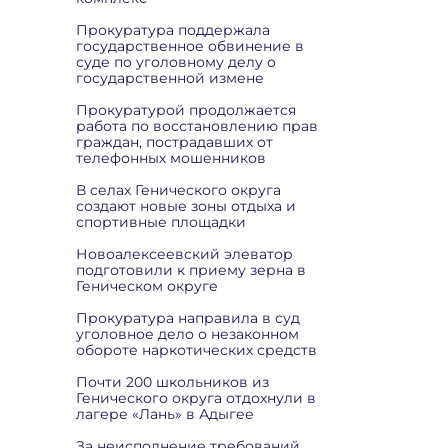
Прокуратура поддержала
государственное обвинение в
суде по уголовному делу о
государственной измене
Прокуратурой продолжается
работа по восстановлению прав
граждан, пострадавших от
телефонных мошенников
В селах Генического округа
создают новые зоны отдыха и
спортивные площадки
Новоалексеевский элеватор
подготовили к приему зерна в
Геническом округе
Прокуратура направила в суд
уголовное дело о незаконном
обороте наркотических средств
Почти 200 школьников из
Генического округа отдохнули в
лагере «Лань» в Адыгее
За неисполнение требований