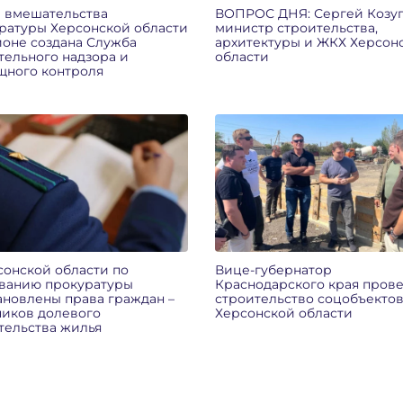
 вмешательства
ВОПРОС ДНЯ: Сергей Козуп
ратуры Херсонской области
министр строительства,
ионе создана Служба
архитектуры и ЖКХ Херсон
тельного надзора и
области
ного контроля
сонской области по
Вице-губернатор
ванию прокуратуры
Краснодарского края пров
ановлены права граждан –
строительство соцобъектов
ников долевого
Херсонской области
тельства жилья