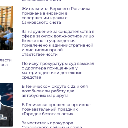
Жительница Верхнего Рогачика
признана виновной в
совершении кражи с
банковского счета
За нарушение законодательства в
сфере закупок должностное лицо
бюджетного учреждения
привлечено к административной
и дисциплинарной
ответственности
ласти
По иску прокуратуры суд взыскал
моса
с дроппера похищенные у
матери-одиночки денежные
средства
В Геническом округе с 22 июля
возобновили работу два
автобусных маршрута
В Геническе прошел спортивно-
познавательный праздник
«Городок безопасности»
Заместитель прокурора
Скадовского района и глава