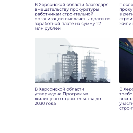
В Херсонской области благодаря
После
вмешательству прокуратуры
проку
работникам строительной
в рег
организации выплачены долги по
строи
заработной плате на сумму 1,2
жилищ
млн рублей
В Херсонской области
В Хер
утверждена Программа
требо
жилищного строительства до
восст
2030 года
участ
строи