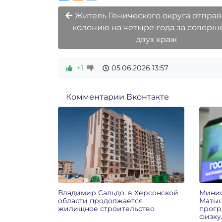
Житель Генического округа отправ
колонию на четыре года за соверш
двух краж
+1
05.06.2026
13:57
Комментарии Вконтакте
Владимир Сальдо: в Херсонской
Минис
области продолжается
Матыц
жилищное строительство
прог
физку