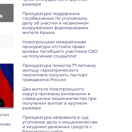
размере
Прокуратура поддержала
гособвинение по уголовному
делу об участии в незаконном
вооруженном формировании
жителя Крыма
Новотроицкая межрайонная
прокуратура отстояла право
дочери погибшего участника СВО
на получение соцвыплат
Прокуратура помогла 77-летнему
жильцу гериатрического
пансионата получить паспорт
гражданина России
Два жителя Новотроицкого
округа признаны виновными в
совершении мошенничества при
получении выплат в крупном
размере
утин
Прокуратура направила в суд
уголовное дело о мошенничестве
ионах
и хищении денежных средств с
банковского счета