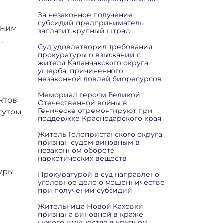
За незаконное получение
субсидий предприниматель
дним
заплатит крупный штраф
.
Суд удовлетворил требования
прокуратуры о взыскании с
жителя Каланчакского округа
ущерба, причиненного
незаконной ловлей биоресурсов
Мемориал героям Великой
ктов
Отечественной войны в
Геническе отремонтируют при
тутом
поддержке Краснодарского края
Житель Голопристанского округа
признан судом виновным в
незаконном обороте
наркотических веществ
туры
Прокуратурой в суд направлено
уголовное дело о мошенничестве
при получении субсидий
Жительница Новой Каховки
признана виновной в краже
чужого имущества в крупном