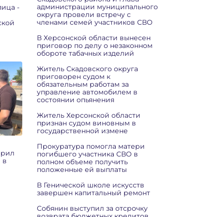
администрации муниципального
ица -
округа провели встречу с
членами семей участников СВО
ской
В Херсонской области вынесен
приговор по делу о незаконном
обороте табачных изделий
Житель Скадовского округа
приговорен судом к
обязательным работам за
управление автомобилем в
состоянии опьянения
Житель Херсонской области
признан судом виновным в
государственной измене
Прокуратура помогла матери
ерил
погибшего участника СВО в
 в
полном объеме получить
положенные ей выплаты
В Генической школе искусств
завершен капитальный ремонт
Собянин выступил за отсрочку
возврата бюджетных кредитов