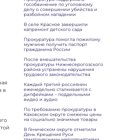
гособвинение по уголовному
делу о совершении убийства и
разбойном нападении
В селе Красное завершили
капремонт детского сада
Прокуратура помогла пожилому
мужчине получить паспорт
гражданина России
После вмешательства
прокуратуры Нижнесерогозского
района устранены нарушения
трудового законодательства
ная
Каждый третий россиянин
еженедельно сталкивается с
 в
дипфейками – поддельными
видео и аудио
По требованию прокуратуры в
Каховском округе снижены цены
на социально значимые товары
ого
итой
В Геническом округе отметили
День Крещения Руси
тематическими мероприятиями