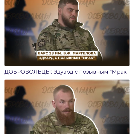
ДОБРОВОЛЬЦЫ: Эдуард с позывным "Мрак"